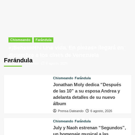
Chismeando
Farándula
«¡Behemoth! Una vida. En piezas» llegará en
diciembre a los cines de Venezuela
Farándula
Prensa Dateando
6 agosto, 2026
Chismeando
Farándula
Jonathan Moly dedica “Después
de las 10” a su esposa Andrea y
adelanta detalles de su nuevo
álbum
Prensa Dateando
6 agosto, 2026
Chismeando
Farándula
July y Naoh estrenan “Segundos”,
un homenaje musical a las