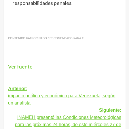
responsabilidades penales.
CONTENIDO PATROCINADO / RECOMENDADO PARA TI
Ver fuente
Navegación
Anterior:
impacto político y económico para Venezuela, según
de
un analista
entradas
Siguiente:
INAMEH presentó las Condiciones Meteorológicas
para las próximas 24 horas, de este miércoles 27 de