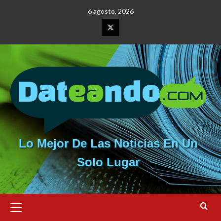
Saltar
6 agosto, 2026
al
contenido
Elemento
del
menú
Lo Mejor De Las Noticias En Un
Solo Lugar
Menú
primario