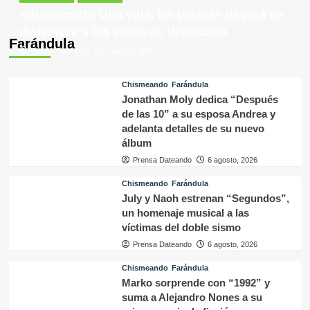
«¡Behemoth! Una vida. En piezas» llegará en
diciembre a los cines de Venezuela
Farándula
Prensa Dateando
6 agosto, 2026
Chismeando
Farándula
Jonathan Moly dedica “Después
de las 10” a su esposa Andrea y
adelanta detalles de su nuevo
álbum
Prensa Dateando
6 agosto, 2026
Chismeando
Farándula
July y Naoh estrenan “Segundos”,
un homenaje musical a las
víctimas del doble sismo
Prensa Dateando
6 agosto, 2026
Chismeando
Farándula
Marko sorprende con “1992” y
suma a Alejandro Nones a su