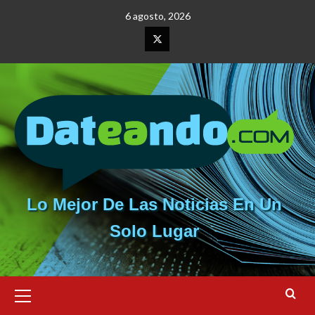
Saltar
6 agosto, 2026
al
contenido
Elemento
del
menú
Lo Mejor De Las Noticias En Un
Solo Lugar
Menú
primario