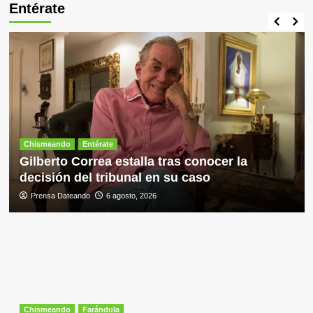
Entérate
Chismeando
Entérate
Gilberto Correa estalla tras conocer la
decisión del tribunal en su caso
Prensa Dateando
6 agosto, 2026
Chismeando
Farándula