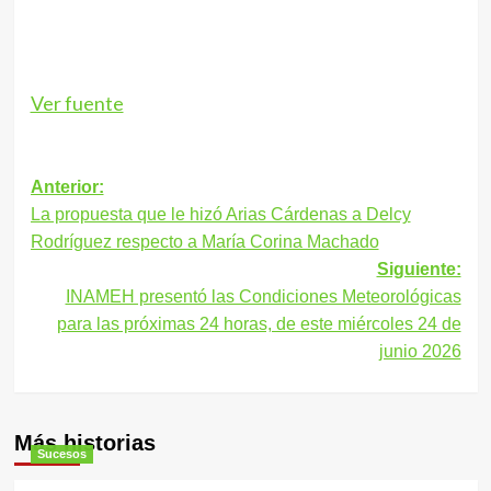
Ver fuente
Navegación
Anterior:
La propuesta que le hizó Arias Cárdenas a Delcy
de
Rodríguez respecto a María Corina Machado
entradas
Siguiente:
INAMEH presentó las Condiciones Meteorológicas
para las próximas 24 horas, de este miércoles 24 de
junio 2026
Más historias
Sucesos