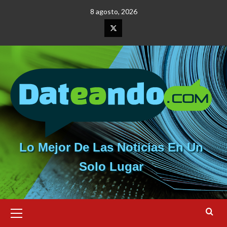
Saltar
8 agosto, 2026
al
contenido
Elemento
del
menú
Lo Mejor De Las Noticias En Un
Solo Lugar
Menú
primario