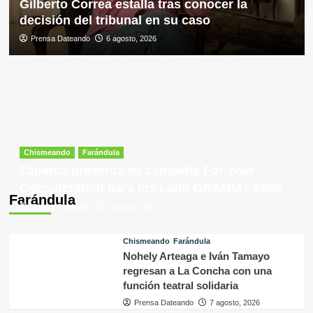
Gilberto Correa estalla tras conocer la
decisión del tribunal en su caso
Prensa Dateando
6 agosto, 2026
Chismeando
Farándula
Zapato3 presenta su campaña For Your
Consideration para los Latin GRAMMY 2026
Farándula
Prensa Dateando
7 agosto, 2026
Chismeando
Farándula
Nohely Arteaga e Iván Tamayo
regresan a La Concha con una
función teatral solidaria
Prensa Dateando
7 agosto, 2026