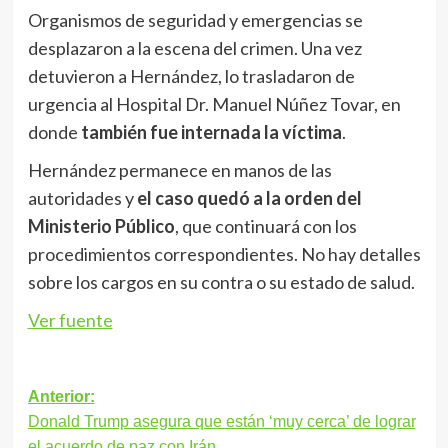
Organismos de seguridad y emergencias se
desplazaron a la escena del crimen. Una vez
detuvieron a Hernández, lo trasladaron de
urgencia al Hospital Dr. Manuel Núñez Tovar, en
donde
también fue internada la víctima
.
Hernández permanece en manos de las
autoridades y
el caso quedó a la orden del
Ministerio Público
, que continuará con los
procedimientos correspondientes. No hay detalles
sobre los cargos en su contra o su estado de salud.
Ver fuente
Navegación
Anterior:
Donald Trump asegura que están ‘muy cerca’ de lograr
de
el acuerdo de paz con Irán