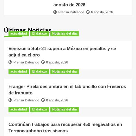
agosto de 2026
Prensa Dateando
6 agosto, 2026
Últimas Noticias
actualidad
El datazo
Noticias del día
Venezuela Sub-21 supera a México en penaltis y se
adjudica el oro
Prensa Dateando
8 agosto, 2026
actualidad
El datazo
Noticias del día
Franger Pirela deslumbra en el tabloncillo con Freseros
de Irapuato
Prensa Dateando
8 agosto, 2026
actualidad
El datazo
Noticias del día
Continúan trabajos para recuperar 450 megavatios en
Termocarabobo tras sismos