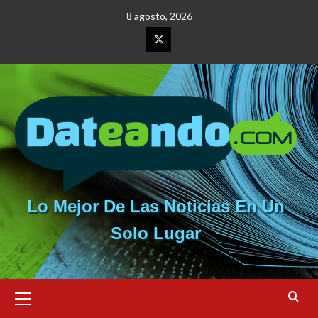
Saltar
8 agosto, 2026
al
contenido
Elemento
del
menú
Lo Mejor De Las Noticias En Un
Solo Lugar
Menú
primario