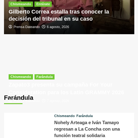
Chismeando
Entérate
Gilberto Correa estalla tras conocer la
decisión del tribunal en su caso
Prensa Dateando
6 agosto, 2026
Chismeando
Farándula
Zapato3 presenta su campaña For Your
Consideration para los Latin GRAMMY 2026
Farándula
Prensa Dateando
7 agosto, 2026
Chismeando
Farándula
Nohely Arteaga e Iván Tamayo
regresan a La Concha con una
función teatral solidaria