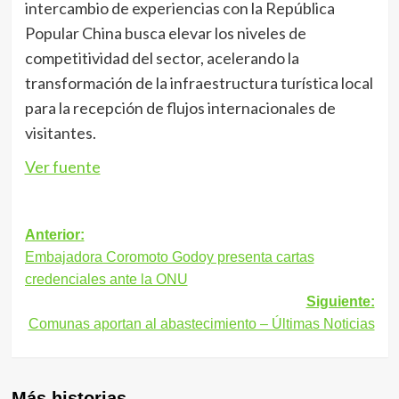
intercambio de experiencias con la República
Popular China busca elevar los niveles de
competitividad del sector, acelerando la
transformación de la infraestructura turística local
para la recepción de flujos internacionales de
visitantes.
Ver fuente
Navegación
Anterior:
Embajadora Coromoto Godoy presenta cartas
de
credenciales ante la ONU
entradas
Siguiente:
Comunas aportan al abastecimiento – Últimas Noticias
Más historias