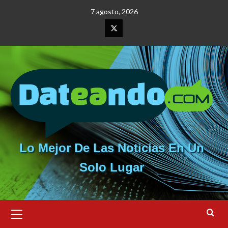
Saltar
7 agosto, 2026
al
contenido
Elemento
del
menú
Lo Mejor De Las Noticias En Un
Solo Lugar
Menú
primario