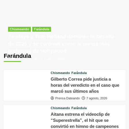
Chismeando
Farándula
Zendaya y Tom Holland dominan la taquilla
de 2026 y se coronan como la pareja más
poderosa de Hollywood
Farándula
Prensa Dateando
7 agosto, 2026
Chismeando
Farándula
Gilberto Correa pide justicia a
horas del veredicto en el caso que
marcó sus últimos años
Prensa Dateando
7 agosto, 2026
Chismeando
Farándula
Aitana estrena el videoclip de
“Superestrella”, el hit que se
convirtió en himno de campeones