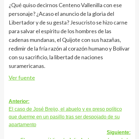
¿Qué quiso decirnos Centeno Vallenilla con ese
personaje? ¿Acaso el anuncio de la gloria del
Libertador y de su gesta? Jesucristo se hizo carne
para salvar el espíritu de los hombres de las
cadenas mundanas, el Quijote con sus hazañas,
redimir de la fría razón al corazón humano y Bolívar
con su sacrificio, la libertad de naciones
suramericanas.
Ver fuente
Navegación
Anterior:
El caso de José Breijo, el abuelo y ex preso político
de
que duerme en un pasillo tras ser despojado de su
entradas
apartamento
Siguiente: