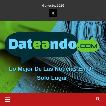
Saltar
6 agosto, 2026
al
contenido
Elemento
del
menú
Lo Mejor De Las Noticias En Un
Solo Lugar
Menú
primario