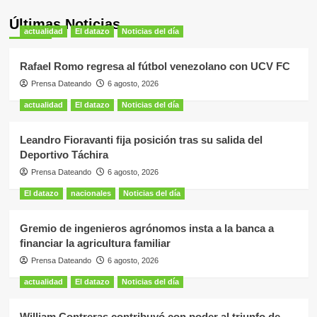
Últimas Noticias
actualidad
El datazo
Noticias del día
Rafael Romo regresa al fútbol venezolano con UCV FC
Prensa Dateando
6 agosto, 2026
actualidad
El datazo
Noticias del día
Leandro Fioravanti fija posición tras su salida del
Deportivo Táchira
Prensa Dateando
6 agosto, 2026
El datazo
nacionales
Noticias del día
Gremio de ingenieros agrónomos insta a la banca a
financiar la agricultura familiar
Prensa Dateando
6 agosto, 2026
actualidad
El datazo
Noticias del día
William Contreras contribuyó con poder al triunfo de