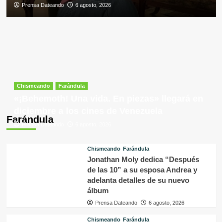
Prensa Dateando
6 agosto, 2026
Chismeando
Farándula
«¡Behemoth! Una vida. En piezas» llegará en
diciembre a los cines de Venezuela
Farándula
Prensa Dateando
6 agosto, 2026
Chismeando
Farándula
Jonathan Moly dedica “Después
de las 10” a su esposa Andrea y
adelanta detalles de su nuevo
álbum
Prensa Dateando
6 agosto, 2026
Chismeando
Farándula