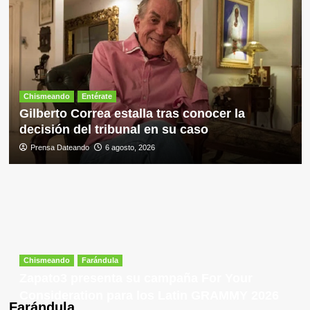
Chismeando
Entérate
Gilberto Correa estalla tras conocer la
decisión del tribunal en su caso
Prensa Dateando
6 agosto, 2026
Chismeando
Farándula
Zapato3 presenta su campaña For Your
Consideration para los Latin GRAMMY 2026
Farándula