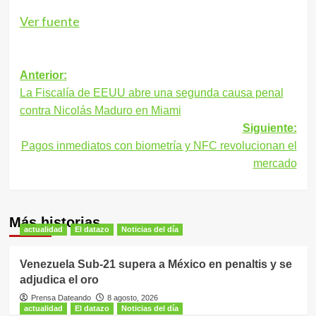
Ver fuente
Navegación
Anterior:
La Fiscalía de EEUU abre una segunda causa penal
de
contra Nicolás Maduro en Miami
entradas
Siguiente:
Pagos inmediatos con biometría y NFC revolucionan el
mercado
Más historias
actualidad
El datazo
Noticias del día
Venezuela Sub-21 supera a México en penaltis y se
adjudica el oro
Prensa Dateando
8 agosto, 2026
actualidad
El datazo
Noticias del día