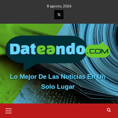
Saltar
8 agosto, 2026
al
contenido
Elemento
del
menú
Lo Mejor De Las Noticias En Un
Solo Lugar
Menú
primario