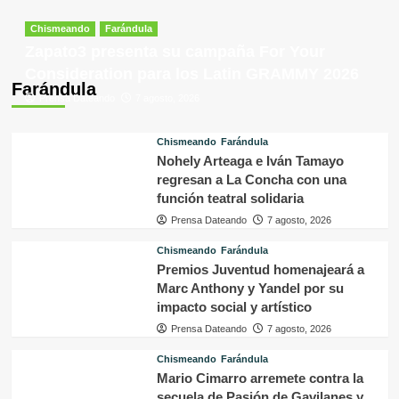
Chismeando
Farándula
Zapato3 presenta su campaña For Your
Consideration para los Latin GRAMMY 2026
Farándula
Prensa Dateando
7 agosto, 2026
Chismeando
Farándula
Nohely Arteaga e Iván Tamayo
regresan a La Concha con una
función teatral solidaria
Prensa Dateando
7 agosto, 2026
Chismeando
Farándula
Premios Juventud homenajeará a
Marc Anthony y Yandel por su
impacto social y artístico
Prensa Dateando
7 agosto, 2026
Chismeando
Farándula
Mario Cimarro arremete contra la
secuela de Pasión de Gavilanes y