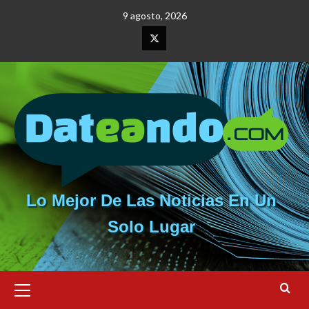
Saltar
9 agosto, 2026
al
contenido
Elemento
del
menú
Lo Mejor De Las Noticias En Un
Solo Lugar
Menú
primario