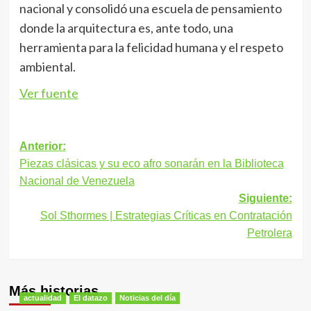
nacional y consolidó una escuela de pensamiento
donde la arquitectura es, ante todo, una
herramienta para la felicidad humana y el respeto
ambiental.
Ver fuente
Navegación
Anterior:
Piezas clásicas y su eco afro sonarán en la Biblioteca
de
Nacional de Venezuela
entradas
Siguiente:
Sol Sthormes | Estrategias Críticas en Contratación
Petrolera
Más historias
actualidad
El datazo
Noticias del día