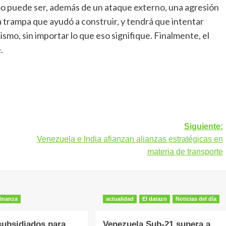
mo puede ser, además de un ataque externo, una agresión
a trampa que ayudó a construir, y tendrá que intentar
smo, sin importar lo que eso signifique. Finalmente, el
.
Siguiente:
Venezuela e India afianzan alianzas estratégicas en
materia de transporte
inanza
actualidad
El datazo
Noticias del día
subsidiados para
Venezuela Sub-21 supera a