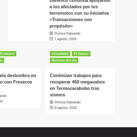
Banesco continúa apoyando
a los afectados por los
terremotos con su iniciativa
«Transacciones con
propósito»
Prensa Dateando
7 agosto, 2026
El datazo
actualidad
El datazo
ía
Noticias del día
rela deslumbra en
Continúan trabajos para
llo con Freseros
recuperar 450 megavatios
en Termocarabobo tras
sismos
ando
26
Prensa Dateando
8 agosto, 2026