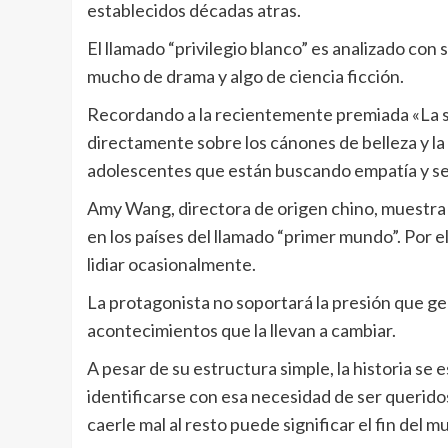
establecidos décadas atras.
El llamado “privilegio blanco” es analizado con 
mucho de drama y algo de ciencia ficción.
Recordando a la recientemente premiada «La su
directamente sobre los cánones de belleza y la
adolescentes que están buscando empatía y se
Amy Wang, directora de origen chino, muestra
en los países del llamado “primer mundo”. Por 
lidiar ocasionalmente.
La protagonista no soportará la presión que g
acontecimientos que la llevan a cambiar.
A pesar de su estructura simple, la historia se 
identificarse con esa necesidad de ser querid
caerle mal al resto puede significar el fin del m