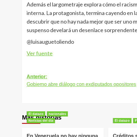
Además el largometraje explora cómo el racis
interna. La protagonista, termina cayendo en l
descubrir que no hay nada mejor que ser uno mi
suspenso develará un desenlace sorprendente
@luisauguetoliendo
Ver fuente
Navegación
Anterior:
Gobierno abre diálogo con exdiputados opositores
de
entradas
El datazo
nacionales
Más historias
Noticias del día
El datazo
F
En Venezuela no hay ninguna
Créditos 