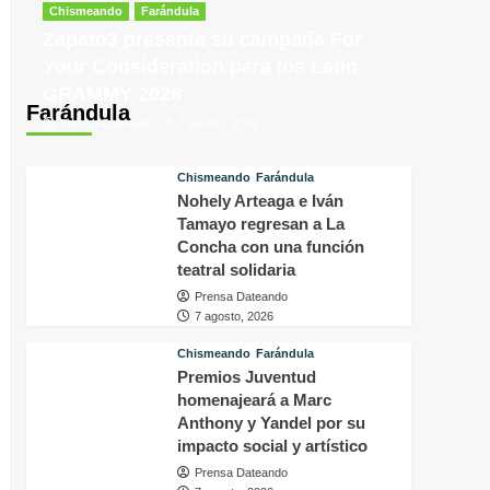
tras
p
Chismeando
Farándula
conocer
v
Zapato3 presenta su campaña For
la
d
Your Consideration para los Latin
decisión
f
GRAMMY 2026
del
i
Farándula
tribunal
P
Prensa Dateando
7 agosto, 2026
en
H
su
q
caso
o
Chismeando
Farándula
a
Nohely Arteaga e Iván
s
Tamayo regresan a La
f
Concha con una función
a
teatral solidaria
p
Prensa Dateando
a
7 agosto, 2026
m
Chismeando
Farándula
Premios Juventud
homenajeará a Marc
Anthony y Yandel por su
impacto social y artístico
Prensa Dateando