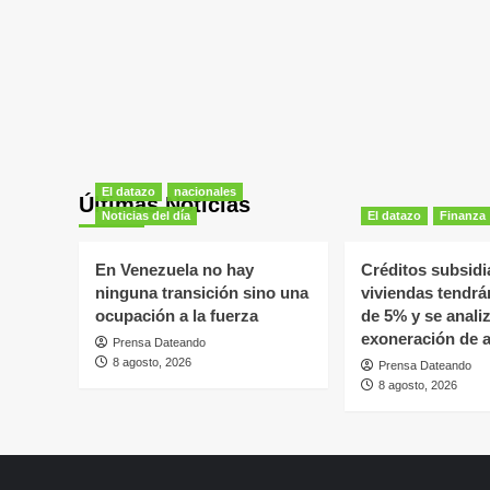
El datazo
nacionales
Últimas Noticias
Noticias del día
El datazo
Finanza
En Venezuela no hay
Créditos subsidi
ninguna transición sino una
viviendas tendrá
ocupación a la fuerza
de 5% y se anali
exoneración de 
Prensa Dateando
8 agosto, 2026
Prensa Dateando
8 agosto, 2026