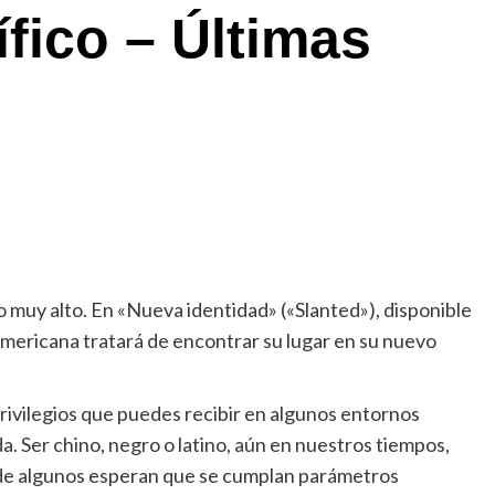
fico – Últimas
Chismeando
Entérate
los accesorios y detalles de su nuev
estilo
Prensa Dateando
4 agosto, 2026
La reina Letizia transformó la narrativa de
o muy alto. En «Nueva identidad» («Slanted»), disponible
la moda institucional española durante la última
americana tratará de encontrar su lugar en su nuevo
temporada, dejando claro que su estilo evolucionó
hacia una nueva etapa marcada por la seguridad, la..
Leer
Leer más
 privilegios que puedes recibir en algunos entornos
más
 Ser chino, negro o latino, aún en nuestros tiempos,
sobre
los
de algunos esperan que se cumplan parámetros
accesorios