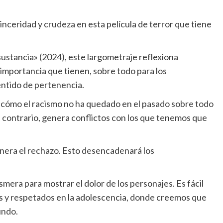
y
detalles
sinceridad y crudeza en esta película de terror que tiene
de
su
nuevo
estilo
stancia» (2024), este largometraje reflexiona
 importancia que tienen, sobre todo para los
ntido de pertenencia.
 cómo el racismo no ha quedado en el pasado sobre todo
el contrario, genera conflictos con los que tenemos que
enera el rechazo. Esto desencadenará los
esmera para mostrar el dolor de los personajes. Es fácil
os y respetados en la adolescencia, donde creemos que
undo.