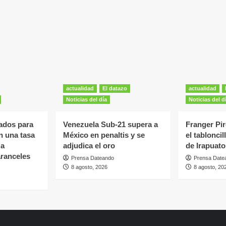
actualidad
El datazo
actualidad
Noticias del día
Noticias del d
ados para
Venezuela Sub-21 supera a
Franger Pi
n una tasa
México en penaltis y se
el tablonci
za
adjudica el oro
de Irapuato
aranceles
Prensa Dateando
Prensa Date
8 agosto, 2026
8 agosto, 20