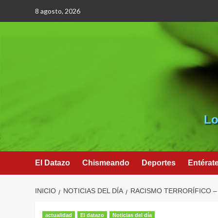
Saltar
8 agosto, 2026
al
contenido
Lo
El Datazo
Chismeando
Deportes
Entérat
INICIO
NOTICIAS DEL DÍA
RACISMO TERRORÍFICO –
actualidad
El datazo
Noticias del día