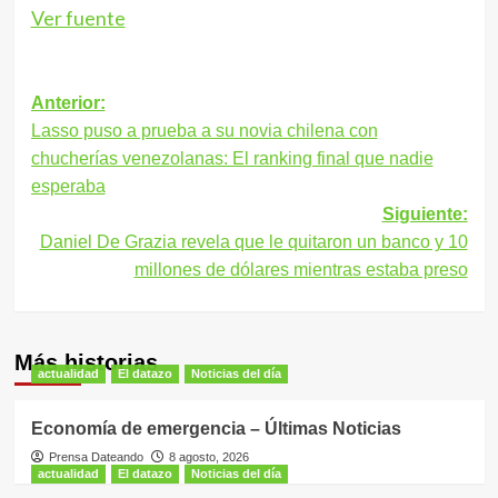
Ver fuente
Navegación
Anterior:
Lasso puso a prueba a su novia chilena con
de
chucherías venezolanas: El ranking final que nadie
entradas
esperaba
Siguiente:
Daniel De Grazia revela que le quitaron un banco y 10
millones de dólares mientras estaba preso
Más historias
actualidad
El datazo
Noticias del día
Economía de emergencia – Últimas Noticias
Prensa Dateando
8 agosto, 2026
actualidad
El datazo
Noticias del día