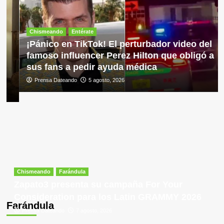
Chismeando
Entérate
¡Pánico en TikTok! El perturbador video del
famoso influencer Perez Hilton que obligó a
sus fans a pedir ayuda médica
Prensa Dateando
5 agosto, 2026
Chismeando
Farándula
Zapato3 presenta su campaña For Your
Consideration para los Latin GRAMMY 2026
Farándula
Prensa Dateando
7 agosto, 2026