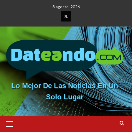
Saltar
8 agosto, 2026
al
contenido
Elemento
del
menú
Lo Mejor De Las Noticias En Un
Solo Lugar
Menú
primario