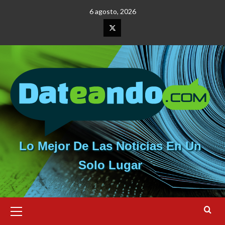
Saltar
6 agosto, 2026
al
contenido
Elemento
del
menú
Lo Mejor De Las Noticias En Un
Solo Lugar
Menú
primario