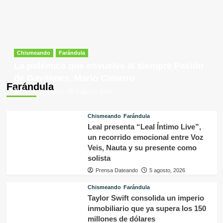
Chismeando
Farándula
La polémica que envuelve al siempre Pasión
de Gavilanes, Mario Cimarro
Farándula
Prensa Dateando
5 agosto, 2026
Chismeando
Farándula
Leal presenta “Leal Íntimo Live”,
un recorrido emocional entre Voz
Veis, Nauta y su presente como
solista
Prensa Dateando
5 agosto, 2026
Chismeando
Farándula
Taylor Swift consolida un imperio
inmobiliario que ya supera los 150
millones de dólares