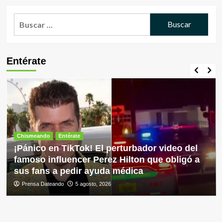
Buscar:
Entérate
Chismeando
Entérate
¡Pánico en TikTok! El perturbador video del
famoso influencer Perez Hilton que obligó a
sus fans a pedir ayuda médica
Prensa Dateando
5 agosto, 2026