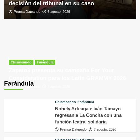
decisión del tribunal en su caso
Prensa Dateando
6 agosto, 2026
Chismeando
Farándula
Zapato3 presenta su campaña For Your
Consideration para los Latin GRAMMY 2026
Farándula
Prensa Dateando
7 agosto, 2026
Chismeando
Farándula
Nohely Arteaga e Iván Tamayo
regresan a La Concha con una
función teatral solidaria
Prensa Dateando
7 agosto, 2026