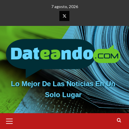
Saltar
7 agosto, 2026
al
contenido
Elemento
del
menú
Lo Mejor De Las Noticias En Un
Solo Lugar
Menú
primario