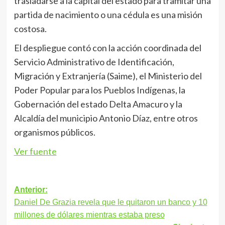
trasladarse a la capital del estado para tramitar una
partida de nacimiento o una cédula es una misión
costosa.
El despliegue contó con la acción coordinada del
Servicio Administrativo de Identificación,
Migración y Extranjería (Saime), el Ministerio del
Poder Popular para los Pueblos Indígenas, la
Gobernación del estado Delta Amacuro y la
Alcaldía del municipio Antonio Díaz, entre otros
organismos públicos.
Ver fuente
Navegación
Anterior:
Daniel De Grazia revela que le quitaron un banco y 10
de
millones de dólares mientras estaba preso
entradas