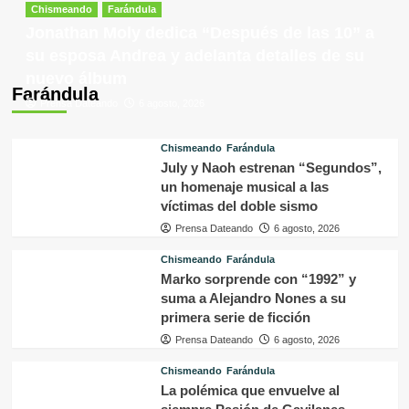
Chismeando
Farándula
Jonathan Moly dedica “Después de las 10” a
su esposa Andrea y adelanta detalles de su
nuevo álbum
Farándula
Prensa Dateando
6 agosto, 2026
Chismeando
Farándula
July y Naoh estrenan “Segundos”,
un homenaje musical a las
víctimas del doble sismo
Prensa Dateando
6 agosto, 2026
Chismeando
Farándula
Marko sorprende con “1992” y
suma a Alejandro Nones a su
primera serie de ficción
Prensa Dateando
6 agosto, 2026
Chismeando
Farándula
La polémica que envuelve al