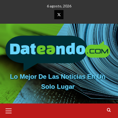
Saltar
6 agosto, 2026
al
contenido
Elemento
del
menú
Lo Mejor De Las Noticias En Un
Solo Lugar
Menú
primario