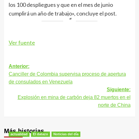
los 100 despliegues y que en el mes de junio
cumplirá un año de trabajo», concluye el post.
Ver fuente
Navegación
Anterior:
Canciller de Colombia supervisa proceso de apertura
de
de consulados en Venezuela
entradas
Siguiente:
Explosión en mina de carbón deja 82 muertos en el
norte de China
Más historias
actualidad
El datazo
Noticias del día