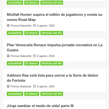
actualidad
El datazo
Noticias del día
Mistfall Hunter supera el millón de jugadores y revela su
nuevo Road Map
Prensa Dateando
6 agosto, 2026
actualidad
El datazo
Noticias del día
Plan Venezuela Renace impulsa jornada recreativa en La
Guaira
Prensa Dateando
6 agosto, 2026
actualidad
El datazo
Noticias del día
Addison Rae está lista para unirse a la Serie de ídolos
de Fortnite
Prensa Dateando
6 agosto, 2026
actualidad
El datazo
Noticias del día
¡Urge cambiar el modo de vida! parte III