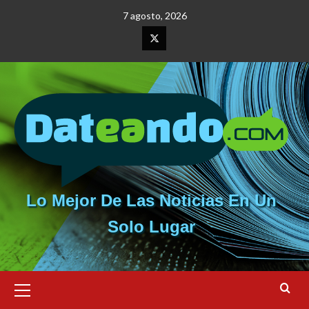
Saltar
7 agosto, 2026
al
contenido
Elemento
del
menú
Lo Mejor De Las Noticias En Un
Solo Lugar
Menú
primario