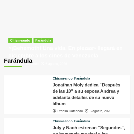
Chismeando
Farándula
«¡Behemoth! Una vida. En piezas» llegará en
diciembre a los cines de Venezuela
Farándula
Prensa Dateando
6 agosto, 2026
Chismeando
Farándula
Jonathan Moly dedica “Después
de las 10” a su esposa Andrea y
adelanta detalles de su nuevo
álbum
Prensa Dateando
6 agosto, 2026
Chismeando
Farándula
July y Naoh estrenan “Segundos”,
un homenaje musical a las