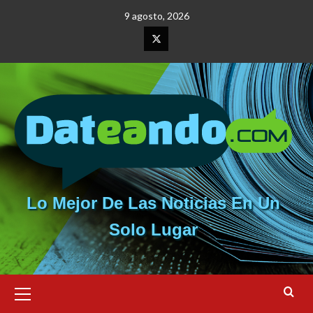
Saltar
9 agosto, 2026
al
contenido
Elemento
del
menú
Lo Mejor De Las Noticias En Un
Solo Lugar
Menú
primario