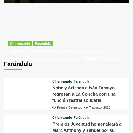
Chismeando
Farándula
Zapato3 presenta su campaña For Your
Consideration para los Latin GRAMMY 2026
Farándula
Prensa Dateando
7 agosto, 2026
Chismeando
Farándula
Nohely Arteaga e Iván Tamayo
regresan a La Concha con una
función teatral solidaria
Prensa Dateando
7 agosto, 2026
Chismeando
Farándula
Premios Juventud homenajeará a
Marc Anthony y Yandel por su