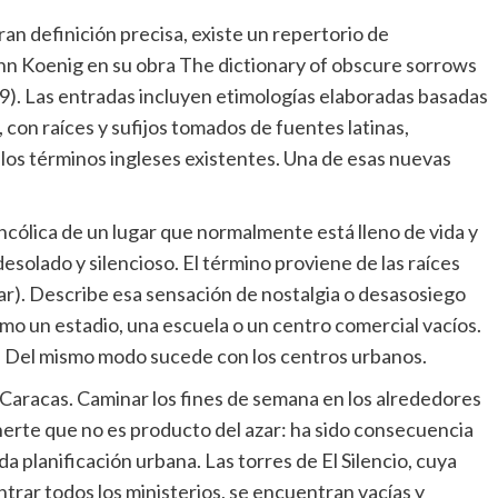
n definición precisa, existe un repertorio de
hn Koenig en su obra The dictionary of obscure sorrows
09). Las entradas incluyen etimologías elaboradas basadas
, con raíces y sufijos tomados de fuentes latinas,
 los términos ingleses existentes. Una de esas nuevas
ncólica de un lugar que normalmente está lleno de vida y
solado y silencioso. El término proviene de las raíces
rar). Describe esa sensación de nostalgia o desasosiego
mo un estadio, una escuela o un centro comercial vacíos.
. Del mismo modo sucede con los centros urbanos.
 Caracas. Caminar los fines de semana en los alrededores
inerte que no es producto del azar: ha sido consecuencia
da planificación urbana. Las torres de El Silencio, cuya
trar todos los ministerios, se encuentran vacías y