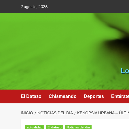
Saltar
7 agosto, 2026
al
contenido
Lo
El Datazo
Chismeando
Deportes
Entérat
INICIO
NOTICIAS DEL DÍA
KENOPSIA URBANA – ÚLTI
actualidad
El datazo
Noticias del día