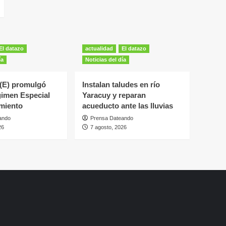
El datazo
actualidad
El datazo
ía
Noticias del día
 (E) promulgó
Instalan taludes en río
gimen Especial
Yaracuy y reparan
miento
acueducto ante las lluvias
ando
Prensa Dateando
26
7 agosto, 2026