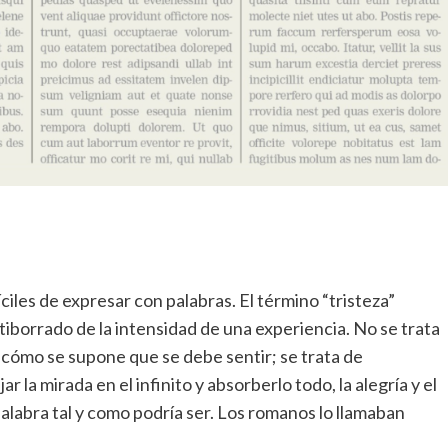
y
detalles
de
su
nuevo
estilo
ciles de expresar con palabras. El término “tristeza”
atiborrado de la intensidad de una experiencia. No se trata
r cómo se supone que se debe sentir; se trata de
 la mirada en el infinito y absorberlo todo, la alegría y el
 palabra tal y como podría ser. Los romanos lo llamaban