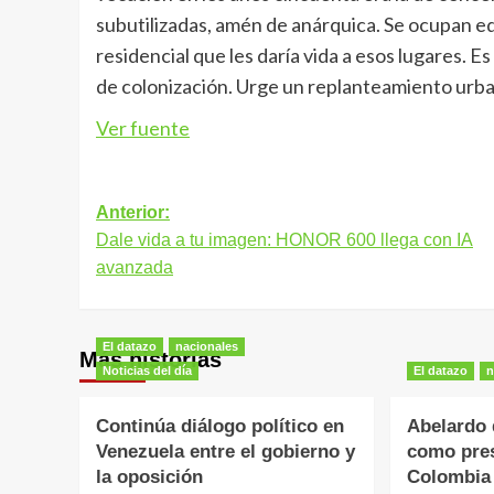
subutilizadas, amén de anárquica. Se ocupan edi
residencial que les daría vida a esos lugares. Es
de colonización. Urge un replanteamiento urban
Ver fuente
Navegación
Anterior:
Dale vida a tu imagen: HONOR 600 llega con IA
de
avanzada
entradas
El datazo
nacionales
Más historias
Noticias del día
El datazo
n
Continúa diálogo político en
Abelardo d
Venezuela entre el gobierno y
como pres
la oposición
Colombia 