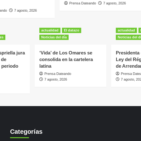
Prensa Dateando
7 agosto, 2026
ando
7 agosto, 2026
actualidad
El datazo
actualidad
es
Noticias del día
Noticias del d
priella jura
‘Vida’ de Los Omares se
Presidenta
 de
consolida en la cartelera
Ley del Ré
 periodo
latina
de Arrenda
Prensa Dateando
Prensa Date
7 agosto, 2026
7 agosto, 20
Categorías