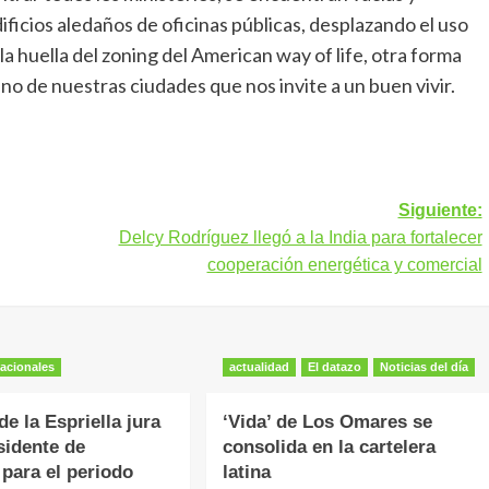
ficios aledaños de oficinas públicas, desplazando el uso
 la huella del zoning del American way of life, otra forma
o de nuestras ciudades que nos invite a un buen vivir.
Siguiente:
Delcy Rodríguez llegó a la India para fortalecer
cooperación energética y comercial
acionales
actualidad
El datazo
Noticias del día
e la Espriella jura
‘Vida’ de Los Omares se
idente de
consolida en la cartelera
para el periodo
latina