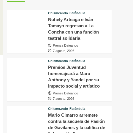
tras
p
conocer
v
Chismeando
Farándula
la
d
Nohely Arteaga e Iván
decisión
f
del
Tamayo regresan a La
i
tribunal
P
Concha con una función
en
H
teatral solidaria
su
q
Prensa Dateando
caso
o
7 agosto, 2026
a
s
Chismeando
Farándula
f
Premios Juventud
a
homenajeará a Marc
p
Anthony y Yandel por su
a
impacto social y artístico
m
Prensa Dateando
7 agosto, 2026
Chismeando
Farándula
Mario Cimarro arremete
contra la secuela de Pasión
de Gavilanes y la califica de