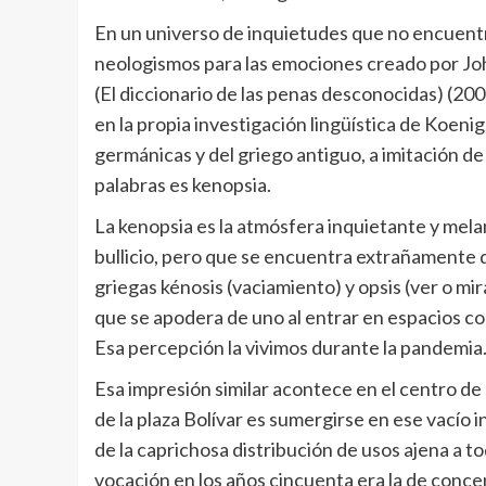
En un universo de inquietudes que no encuentra
neologismos para las emociones creado por Jo
(El diccionario de las penas desconocidas) (20
en la propia investigación lingüística de Koenig
germánicas y del griego antiguo, a imitación de
palabras es kenopsia.
La kenopsia es la atmósfera inquietante y mela
bullicio, pero que se encuentra extrañamente de
griegas kénosis (vaciamiento) y opsis (ver o mi
que se apodera de uno al entrar en espacios co
Esa percepción la vivimos durante la pandemia
Esa impresión similar acontece en el centro de
de la plaza Bolívar es sumergirse en ese vacío 
de la caprichosa distribución de usos ajena a to
vocación en los años cincuenta era la de concen