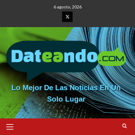
Saltar
6 agosto, 2026
al
contenido
Elemento
del
menú
Lo Mejor De Las Noticias En Un
Solo Lugar
Menú
primario