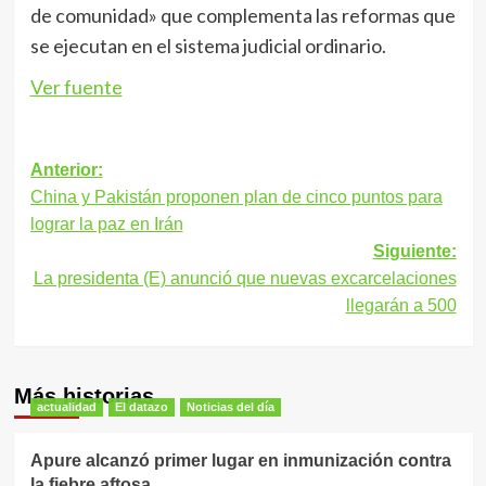
de comunidad» que complementa las reformas que
se ejecutan en el sistema judicial ordinario.
Ver fuente
Navegación
Anterior:
China y Pakistán proponen plan de cinco puntos para
de
lograr la paz en Irán
entradas
Siguiente:
La presidenta (E) anunció que nuevas excarcelaciones
llegarán a 500
Más historias
actualidad
El datazo
Noticias del día
Apure alcanzó primer lugar en inmunización contra
la fiebre aftosa