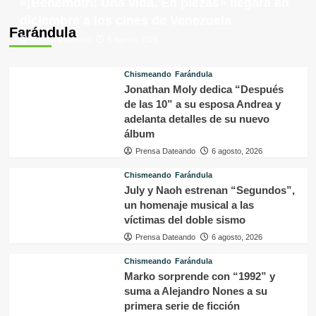
«¡Behemoth! Una vida. En piezas» llegará en
diciembre a los cines de Venezuela
Farándula
Prensa Dateando
6 agosto, 2026
Chismeando
Farándula
Jonathan Moly dedica “Después
de las 10” a su esposa Andrea y
adelanta detalles de su nuevo
álbum
Prensa Dateando
6 agosto, 2026
Chismeando
Farándula
July y Naoh estrenan “Segundos”,
un homenaje musical a las
víctimas del doble sismo
Prensa Dateando
6 agosto, 2026
Chismeando
Farándula
Marko sorprende con “1992” y
suma a Alejandro Nones a su
primera serie de ficción