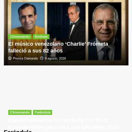
Chismeando
Entérate
El músico venezolano ‘Charlie’ Frómeta
falleció a sus 82 años
Prensa Dateando
9 agosto, 2026
Chismeando
Farándula
Zapato3 presenta su campaña For Your
Consideration para los Latin GRAMMY 2026