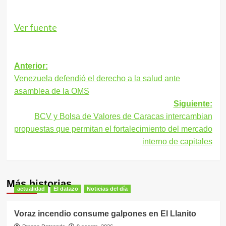
Ver fuente
Navegación
Anterior:
Venezuela defendió el derecho a la salud ante
de
asamblea de la OMS
entradas
Siguiente:
BCV y Bolsa de Valores de Caracas intercambian
propuestas que permitan el fortalecimiento del mercado
interno de capitales
Más historias
actualidad
El datazo
Noticias del día
Voraz incendio consume galpones en El Llanito