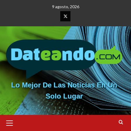
Saltar
9 agosto, 2026
al
contenido
Elemento
del
menú
Lo Mejor De Las Noticias En Un
Solo Lugar
Menú
primario