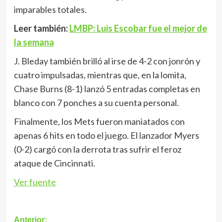
imparables totales.
Leer también:
LMBP: Luis Escobar fue el mejor de
la semana
J. Bleday también brilló al irse de 4-2 con jonrón y
cuatro impulsadas, mientras que, en la lomita,
Chase Burns (8-1) lanzó 5 entradas completas en
blanco con 7 ponches a su cuenta personal.
Finalmente, los Mets fueron maniatados con
apenas 6 hits en todo el juego. El lanzador Myers
(0-2) cargó con la derrota tras sufrir el feroz
ataque de Cincinnati.
Ver fuente
Navegación
Anterior: