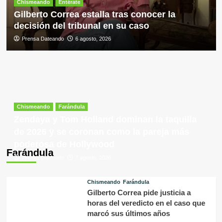
Chismeando
Entérate
Gilberto Correa estalla tras conocer la
decisión del tribunal en su caso
Prensa Dateando
6 agosto, 2026
Chismeando
Farándula
Zendaya y Tom Holland dominan la taquilla
de 2026 y se coronan como la pareja más
poderosa de Hollywood
Farándula
Prensa Dateando
7 agosto, 2026
Chismeando
Farándula
Gilberto Correa pide justicia a
horas del veredicto en el caso que
marcó sus últimos años