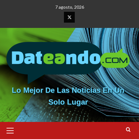
Saltar
7 agosto, 2026
al
contenido
Elemento
del
menú
Lo Mejor De Las Noticias En Un
Solo Lugar
Menú
primario