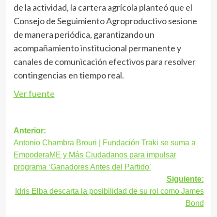
de la actividad, la cartera agrícola planteó que el
Consejo de Seguimiento Agroproductivo sesione
de manera periódica, garantizando un
acompañamiento institucional permanente y
canales de comunicación efectivos para resolver
contingencias en tiempo real.
Ver fuente
Navegación
Anterior:
Antonio Chambra Brouri | Fundación Traki se suma a
de
EmpoderaME y Más Ciudadanos para impulsar
entradas
programa ‘Ganadores Antes del Partido’
Siguiente:
Idris Elba descarta la posibilidad de su rol como James
Bond