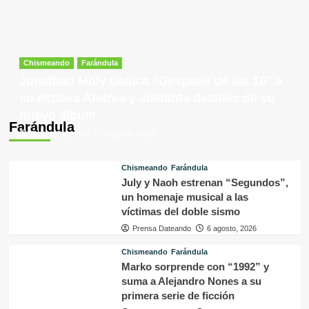
Chismeando
Farándula
Jonathan Moly dedica “Después de las 10” a
su esposa Andrea y adelanta detalles de su
nuevo álbum
Farándula
Prensa Dateando
6 agosto, 2026
Chismeando
Farándula
July y Naoh estrenan “Segundos”,
un homenaje musical a las
víctimas del doble sismo
Prensa Dateando
6 agosto, 2026
Chismeando
Farándula
Marko sorprende con “1992” y
suma a Alejandro Nones a su
primera serie de ficción