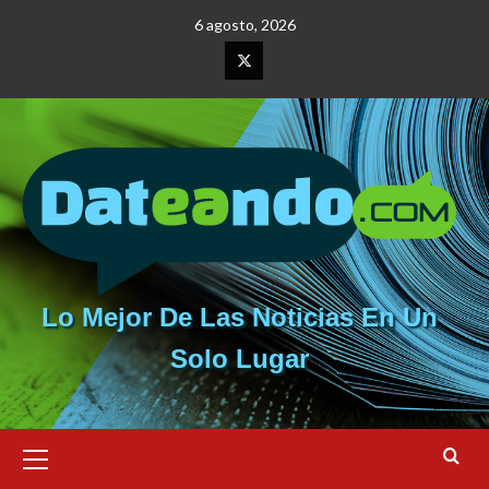
Saltar
6 agosto, 2026
al
contenido
Elemento
del
menú
Lo Mejor De Las Noticias En Un
Solo Lugar
Menú
primario