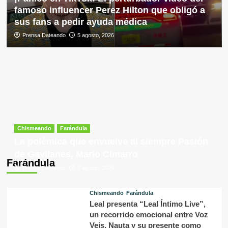
famoso influencer Perez Hilton que obligó a
sus fans a pedir ayuda médica
Prensa Dateando
5 agosto, 2026
Chismeando
Farándula
La polémica que envuelve al siempre Pasión
de Gavilanes, Mario Cimarro
Farándula
Prensa Dateando
5 agosto, 2026
Chismeando
Farándula
Leal presenta “Leal Íntimo Live”,
un recorrido emocional entre Voz
Veis, Nauta y su presente como