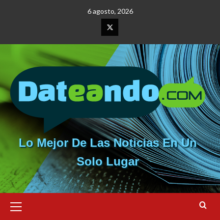
Saltar
6 agosto, 2026
al
contenido
Elemento
del
menú
Lo Mejor De Las Noticias En Un
Solo Lugar
Menú
primario