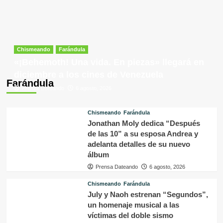
Chismeando
Farándula
«¡Behemoth! Una vida. En piezas» llegará en
diciembre a los cines de Venezuela
Farándula
Prensa Dateando
6 agosto, 2026
Chismeando
Farándula
Jonathan Moly dedica “Después
de las 10” a su esposa Andrea y
adelanta detalles de su nuevo
álbum
Prensa Dateando
6 agosto, 2026
Chismeando
Farándula
July y Naoh estrenan “Segundos”,
un homenaje musical a las
víctimas del doble sismo