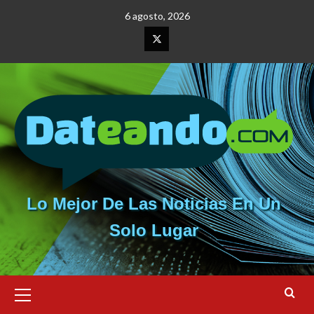
Saltar
6 agosto, 2026
al
contenido
Elemento
del
menú
Lo Mejor De Las Noticias En Un
Solo Lugar
Menú
primario