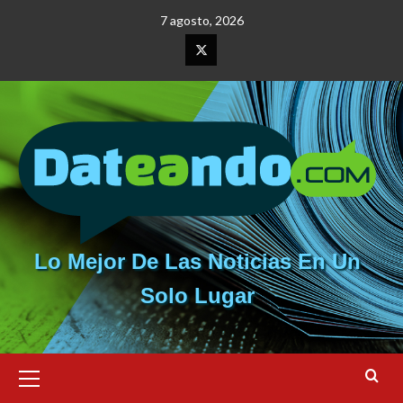
Saltar
7 agosto, 2026
al
contenido
Elemento
del
menú
Lo Mejor De Las Noticias En Un
Solo Lugar
Menú
primario