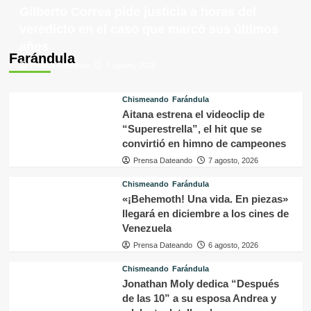
Gilberto Correa pide justicia a horas del
veredicto en el caso que marcó sus últimos
años
Farándula
Prensa Dateando
7 agosto, 2026
Chismeando
Farándula
Aitana estrena el videoclip de
“Superestrella”, el hit que se
convirtió en himno de campeones
Prensa Dateando
7 agosto, 2026
Chismeando
Farándula
«¡Behemoth! Una vida. En piezas»
llegará en diciembre a los cines de
Venezuela
Prensa Dateando
6 agosto, 2026
Chismeando
Farándula
Jonathan Moly dedica “Después
de las 10” a su esposa Andrea y