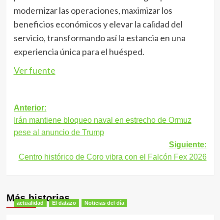
modernizar las operaciones, maximizar los
beneficios económicos y elevar la calidad del
servicio, transformando así la estancia en una
experiencia única para el huésped.
Ver fuente
Navegación
Anterior:
Irán mantiene bloqueo naval en estrecho de Ormuz
de
pese al anuncio de Trump
entradas
Siguiente:
Centro histórico de Coro vibra con el Falcón Fex 2026
Más historias
actualidad
El datazo
Noticias del día