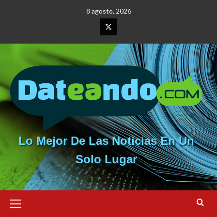
Saltar
8 agosto, 2026
al
contenido
Elemento
del
menú
Lo Mejor De Las Noticias En Un
Solo Lugar
Menú
primario