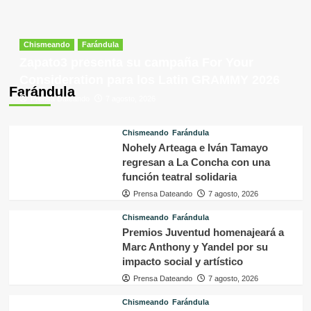
Chismeando
Farándula
Zapato3 presenta su campaña For Your
Consideration para los Latin GRAMMY 2026
Farándula
Prensa Dateando
7 agosto, 2026
Chismeando
Farándula
Nohely Arteaga e Iván Tamayo
regresan a La Concha con una
función teatral solidaria
Prensa Dateando
7 agosto, 2026
Chismeando
Farándula
Premios Juventud homenajeará a
Marc Anthony y Yandel por su
impacto social y artístico
Prensa Dateando
7 agosto, 2026
Chismeando
Farándula