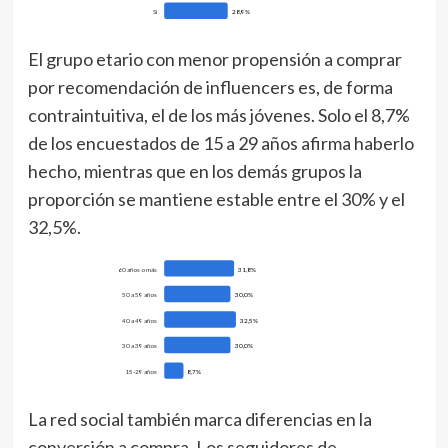
Sí
28,9%
El grupo etario con menor propensión a comprar
por recomendación de influencers es, de forma
contraintuitiva, el de los más jóvenes. Solo el 8,7%
de los encuestados de 15 a 29 años afirma haberlo
hecho, mientras que en los demás grupos la
proporción se mantiene estable entre el 30% y el
32,5%.
60 años o más
31,8%
50 a 59 años
30,0%
40 a 49 años
32,5%
30 a 39 años
30,0%
15-29 años
8,7%
La red social también marca diferencias en la
conversión a compra. Los seguidores de