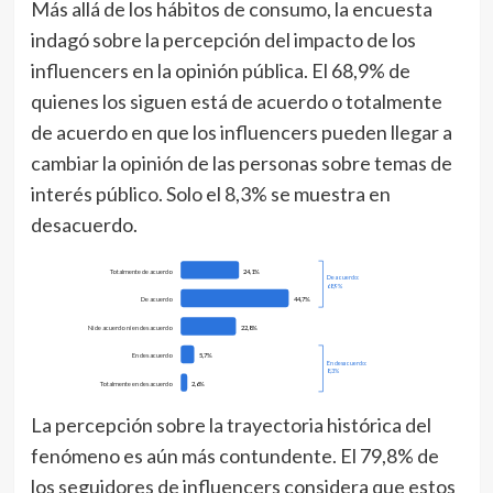
Más allá de los hábitos de consumo, la encuesta
indagó sobre la percepción del impacto de los
influencers en la opinión pública. El 68,9% de
quienes los siguen está de acuerdo o totalmente
de acuerdo en que los influencers pueden llegar a
cambiar la opinión de las personas sobre temas de
interés público. Solo el 8,3% se muestra en
desacuerdo.
Totalmente de acuerdo
24,1%
De acuerdo:
68,9%
De acuerdo
44,7%
Ni de acuerdo ni en desacuerdo
22,8%
En desacuerdo
5,7%
En desacuerdo:
8,3%
Totalmente en desacuerdo
2,6%
La percepción sobre la trayectoria histórica del
fenómeno es aún más contundente. El 79,8% de
los seguidores de influencers considera que estos