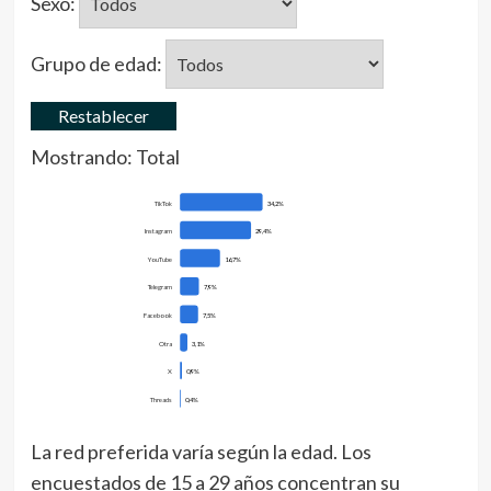
Sexo:
Grupo de edad:
Restablecer
Mostrando:
Total
TikTok
34,2%
Instagram
29,4%
YouTube
16,7%
Telegram
7,9%
Facebook
7,5%
Otra
3,1%
X
0,9%
Threads
0,4%
La red preferida varía según la edad. Los
encuestados de 15 a 29 años concentran su