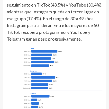
seguimiento en TikTok (43,5%) y YouTube (30,4%),
mientras que Instagram queda en tercer lugar en
ese grupo (17,4%). En el rango de 30 a 49 años,
Instagram pasa a liderar. Entre los mayores de 50,
TikTok recupera protagonismo, y YouTube y
Telegram ganan peso progresivamente.
TikTok
15-29 años
43,5%
30-39 años
35,0%
40-49 años
32,5%
50-59 años
38,3%
60 años o más
29,4%
Instagram
15-29 años
17,4%
30-39 años
40,0%
40-49 años
35,0%
50-59 años
28,3%
60 años o más
28,2%
YouTube
15-29 años
30,4%
30-39 años
10,0%
40-49 años
12,5%
50-59 años
11,7%