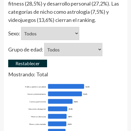
fitness (28,5%) y desarrollo personal (27,2%). Las
categorías de nicho como astrología (7,5%) y
videojuegos (13,6%) cierran el ranking.
Sexo:
Grupo de edad:
Restablecer
Mostrando:
Total
Política, opinión o actualidad
56,1%
Humor y entretenimiento
52,6%
Cocina y gastronomía
38,2%
Educación y divulgación
29,8%
Música y cultura pop
28,9%
Fitness y vida saludable
28,5%