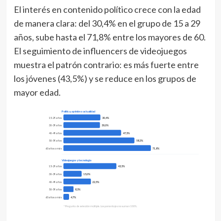
El interés en contenido político crece con la edad
de manera clara: del 30,4% en el grupo de 15 a 29
años, sube hasta el 71,8% entre los mayores de 60.
El seguimiento de influencers de videojuegos
muestra el patrón contrario: es más fuerte entre
los jóvenes (43,5%) y se reduce en los grupos de
mayor edad.
Política, opinión o actualidad
15-29 años
30,4%
30-39 años
30,0%
40-49 años
47,5%
50-59 años
58,3%
60 años o más
71,8%
Videojuegos y tecnología
15-29 años
43,5%
30-39 años
15,0%
40-49 años
22,5%
50-59 años
8,3%
60 años o más
4,7%
* Pregunta de selección múltiple. Los porcentajes no suman 100%.