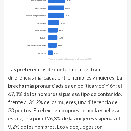
Desarrollo personal
27,2%
Viajes y turismo
25,4%
Finanzas y emprendimiento
24,6%
Estilo de vida
17,1%
Moda y belleza
14,9%
Religión
14,5%
Videojuegos y tecnología
13,6%
Astrología
7,5%
* Pregunta de selección múltiple. Los porcentajes no suman 100%.
Las preferencias de contenido muestran
diferencias marcadas entre hombres y mujeres. La
brecha más pronunciada es en política y opinión: el
67,1% de los hombres sigue ese tipo de contenido,
frente al 34,2% de las mujeres, una diferencia de
33 puntos. En el extremo opuesto, moda y belleza
es seguida por el 26,3% de las mujeres y apenas el
9,2% de los hombres. Los videojuegos son