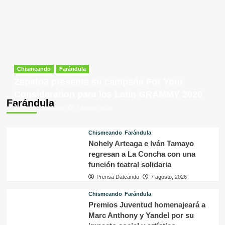
Chismeando
Farándula
Zapato3 presenta su campaña For Your
Consideration para los Latin GRAMMY 2026
Farándula
Prensa Dateando
7 agosto, 2026
Chismeando
Farándula
Nohely Arteaga e Iván Tamayo
regresan a La Concha con una
función teatral solidaria
Prensa Dateando
7 agosto, 2026
Chismeando
Farándula
Premios Juventud homenajeará a
Marc Anthony y Yandel por su