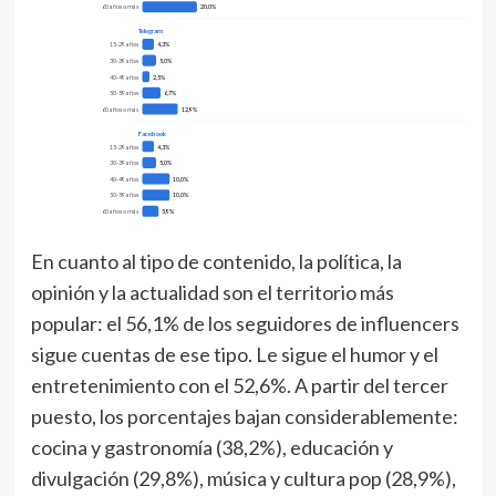
60 años o más
20,0%
Telegram
15-29 años
4,3%
30-39 años
5,0%
40-49 años
2,5%
50-59 años
6,7%
60 años o más
12,9%
Facebook
15-29 años
4,3%
30-39 años
5,0%
40-49 años
10,0%
50-59 años
10,0%
60 años o más
5,9%
En cuanto al tipo de contenido, la política, la
opinión y la actualidad son el territorio más
popular: el 56,1% de los seguidores de influencers
sigue cuentas de ese tipo. Le sigue el humor y el
entretenimiento con el 52,6%. A partir del tercer
puesto, los porcentajes bajan considerablemente:
cocina y gastronomía (38,2%), educación y
divulgación (29,8%), música y cultura pop (28,9%),