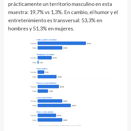
prácticamente un territorio masculino en esta
muestra: 19,7% vs 1,3%. En cambio, el humor y el
entretenimiento es transversal: 53,3% en
hombres y 51,3% en mujeres.
Política, opinión o actualidad
Hombre
67,1%
Mujer
34,2%
Videojuegos y tecnología
Hombre
19,7%
Mujer
1,3%
Moda y belleza
Hombre
9,2%
Mujer
26,3%
Finanzas y emprendimiento
Hombre
29,6%
Mujer
14,5%
Cocina y gastronomía
Hombre
34,2%
Mujer
46,1%
Fitness y vida saludable
Hombre
25,7%
Mujer
34,2%
* Pregunta de selección múltiple. Los porcentajes no suman 100%.