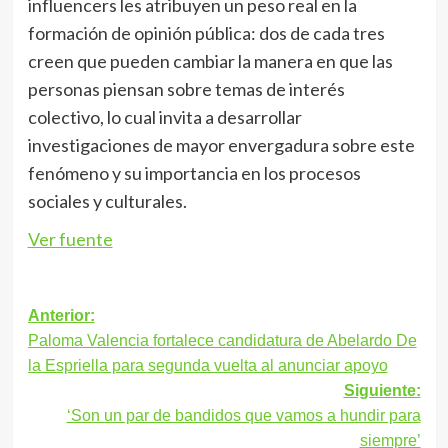
influencers les atribuyen un peso real en la
formación de opinión pública: dos de cada tres
creen que pueden cambiar la manera en que las
personas piensan sobre temas de interés
colectivo, lo cual invita a desarrollar
investigaciones de mayor envergadura sobre este
fenómeno y su importancia en los procesos
sociales y culturales.
Ver fuente
Navegación
Anterior:
Paloma Valencia fortalece candidatura de Abelardo De
de
la Espriella para segunda vuelta al anunciar apoyo
entradas
Siguiente:
‘Son un par de bandidos que vamos a hundir para
siempre’