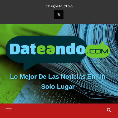
Saltar
10 agosto, 2026
al
contenido
Elemento
del
menú
Lo Mejor De Las Noticias En Un
Solo Lugar
Menú
primario