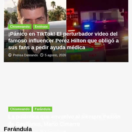
Chismeando
Entérate
¡Pánico en TikTok! El perturbador video del
famoso influencer Perez Hilton que obligó a
sus fans a pedir ayuda médica
Prensa Dateando
5 agosto, 2026
Chismeando
Farándula
La polémica que envuelve al siempre Pasión
de Gavilanes, Mario Cimarro
Farándula
Prensa Dateando
5 agosto, 2026