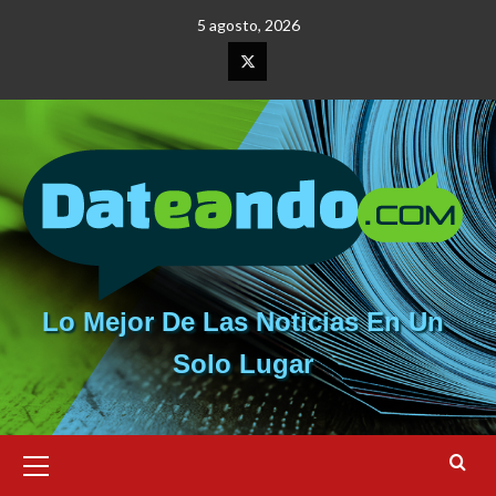
Saltar
5 agosto, 2026
al
contenido
Elemento
del
menú
Lo Mejor De Las Noticias En Un
Solo Lugar
Menú
primario