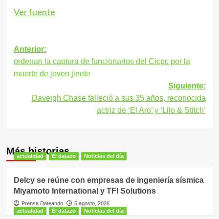
Ver fuente
Navegación
Anterior:
ordenan la captura de funcionarios del Cicpc por la
de
muerte de joven jinete
entradas
Siguiente:
Daveigh Chase falleció a sus 35 años, reconocida
actriz de ‘El Aro’ y ‘Lilo & Stitch’
Más historias
actualidad
El datazo
Noticias del día
Delcy se reúne con empresas de ingeniería sísmica
Miyamoto International y TFI Solutions
Prensa Dateando
5 agosto, 2026
actualidad
El datazo
Noticias del día