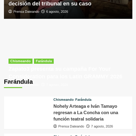
decisión del tribunal en su caso
Prensa Dateando
6 agosto, 2026
Chismeando
Farándula
Zapato3 presenta su campaña For Your
Consideration para los Latin GRAMMY 2026
Farándula
Prensa Dateando
7 agosto, 2026
Chismeando
Farándula
Nohely Arteaga e Iván Tamayo
regresan a La Concha con una
función teatral solidaria
Prensa Dateando
7 agosto, 2026