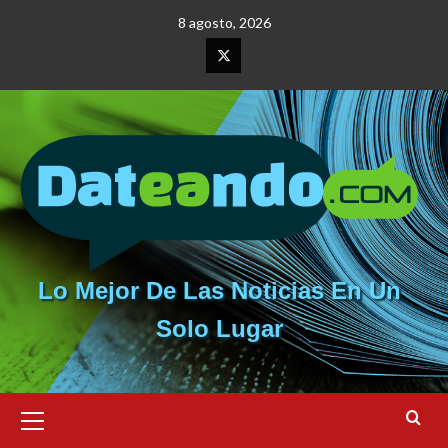
Saltar
8 agosto, 2026
al
contenido
Elemento
del
menú
Lo Mejor De Las Noticias En Un
Solo Lugar
Menú
primario