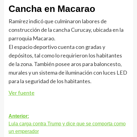
Cancha en Macarao
Ramírez indicó que culminaron labores de
construcción de la cancha Curucay, ubicada en la
parroquia Macarao.
El espacio deportivo cuenta con gradas y
depósitos, tal como lo requirieron los habitantes
de la zona. También posee aros para baloncesto,
murales y un sistema de iluminación con luces LED
para la seguridad de los habitantes.
Ver fuente
Navegación
Anterior:
Lula carga contra Trump y dice que se comporta como
de
un emperador