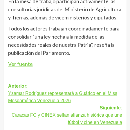
En la mesa de trabajo participan activamente las
consultorías jurídicas del Ministerio de Agricultura
y Tierras, además de viceministerios y diputados.
Todos los actores trabajan coordinadamente para
consolidar “una ley hecha a la medida de las
necesidades reales de nuestra Patria”, reseña la
publicación del Parlamento.
Ver fuente
Navegación
Anterior:
Ysamar Rodríguez representará a Guárico en el Miss
de
Mesoamérica Venezuela 2026
entradas
Siguiente:
Caracas FC y CINEX sellan alianza histórica que une
fútbol y cine en Venezuela