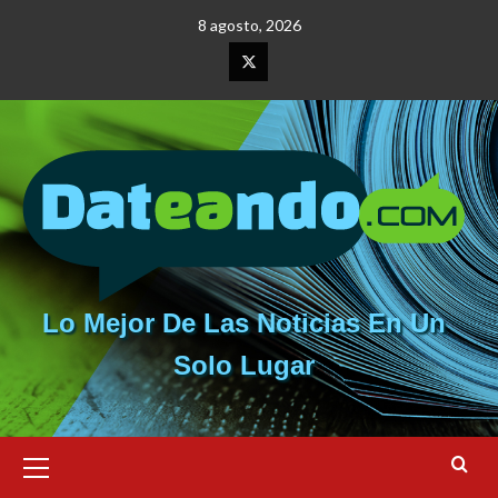
Saltar
8 agosto, 2026
al
contenido
Elemento
del
menú
Lo Mejor De Las Noticias En Un
Solo Lugar
Menú
primario