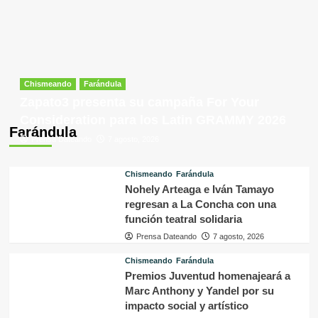
Chismeando
Farándula
Zapato3 presenta su campaña For Your
Consideration para los Latin GRAMMY 2026
Farándula
Prensa Dateando
7 agosto, 2026
Chismeando
Farándula
Nohely Arteaga e Iván Tamayo
regresan a La Concha con una
función teatral solidaria
Prensa Dateando
7 agosto, 2026
Chismeando
Farándula
Premios Juventud homenajeará a
Marc Anthony y Yandel por su
impacto social y artístico