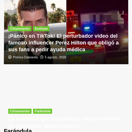
Chismeando
Entérate
¡Pánico en TikTok! El perturbador video del
famoso influencer Perez Hilton que obligó a
sus fans a pedir ayuda médica
Prensa Dateando
5 agosto, 2026
Chismeando
Farándula
La polémica que envuelve al siempre Pasión
de Gavilanes, Mario Cimarro
Farándula