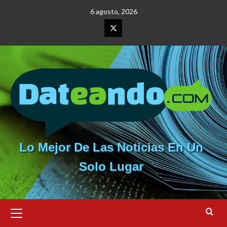
Saltar
6 agosto, 2026
al
contenido
Elemento
del
menú
Lo Mejor De Las Noticias En Un
Solo Lugar
Menú
primario