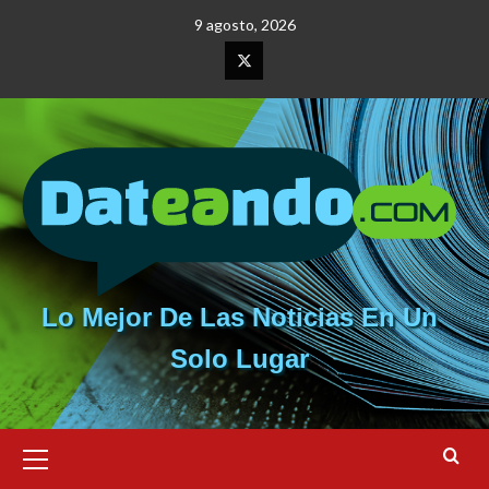
Saltar
9 agosto, 2026
al
contenido
Elemento
del
menú
Lo Mejor De Las Noticias En Un
Solo Lugar
Menú
primario