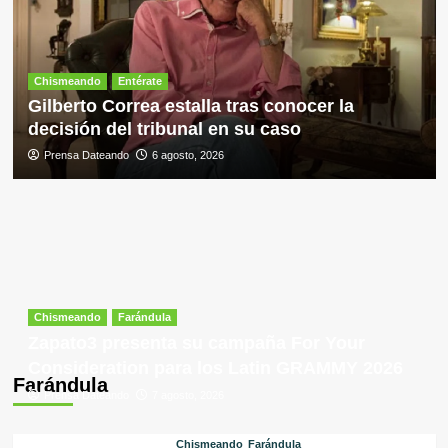
Chismeando
Entérate
Gilberto Correa estalla tras conocer la
decisión del tribunal en su caso
Prensa Dateando
6 agosto, 2026
Chismeando
Farándula
Zapato3 presenta su campaña For Your
Consideration para los Latin GRAMMY 2026
Farándula
Prensa Dateando
7 agosto, 2026
Chismeando
Farándula