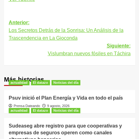
Navegación
Anterior:
Los Secretos Detrás de la Sonrisa: Un Análisis de la
de
Trascendencia en La Gioconda
entradas
Siguiente:
Vislumbran nuevos fósiles en Táchira
Más historias
actualidad
El datazo
Noticias del día
Psuv inició el Plan Energía y Vida en todo el país
Prensa Dateando
9 agosto, 2026
actualidad
El datazo
Noticias del día
Sudeaseg abre registro para que cooperativas y
empresas de seguros operen como canales