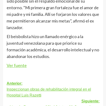
sido posible sin el respaldo emocional de su
entorno. “Mi primera gran fortaleza fue el amor de
mi padre y mi familia. Allí se forjaron los valores que
me permitieron alcanzar mis metas”, afirmó el ex
lanzador.
El beisbolista hizo un llamado enérgico a la
juventud venezolana para que priorice su
formación académica, el desarrollo intelectual y no
abandonar los estudios.
Ver fuente
Navegación
Anterior:
Inspeccionan obras de rehabilitación integral en el
de
Hospital Luis Razetti
entradas
Siguiente: