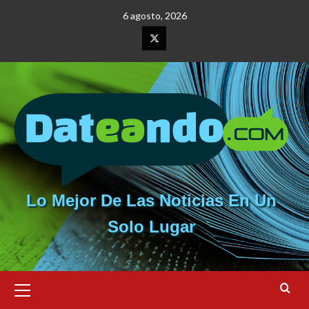
Saltar
6 agosto, 2026
al
contenido
Elemento
del
menú
Lo Mejor De Las Noticias En Un
Solo Lugar
Menú
primario