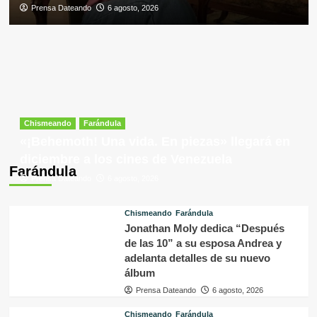
Prensa Dateando
6 agosto, 2026
Chismeando
Farándula
«¡Behemoth! Una vida. En piezas» llegará en
diciembre a los cines de Venezuela
Farándula
Prensa Dateando
6 agosto, 2026
Chismeando
Farándula
Jonathan Moly dedica “Después
de las 10” a su esposa Andrea y
adelanta detalles de su nuevo
álbum
Prensa Dateando
6 agosto, 2026
Chismeando
Farándula