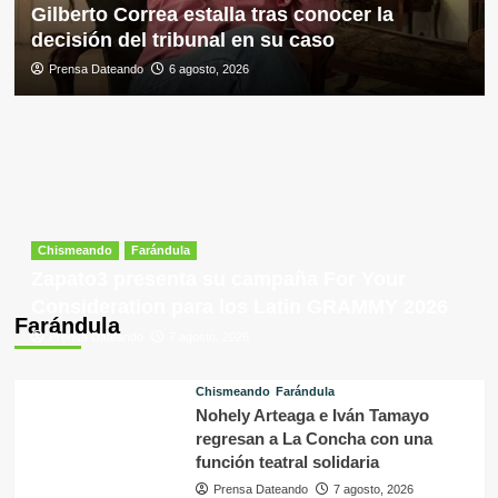
Gilberto Correa estalla tras conocer la
decisión del tribunal en su caso
Prensa Dateando
6 agosto, 2026
Chismeando
Farándula
Zapato3 presenta su campaña For Your
Consideration para los Latin GRAMMY 2026
Farándula
Prensa Dateando
7 agosto, 2026
Chismeando
Farándula
Nohely Arteaga e Iván Tamayo
regresan a La Concha con una
función teatral solidaria
Prensa Dateando
7 agosto, 2026