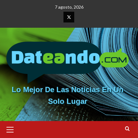
Saltar
7 agosto, 2026
al
contenido
Elemento
del
menú
Lo Mejor De Las Noticias En Un
Solo Lugar
Menú
primario