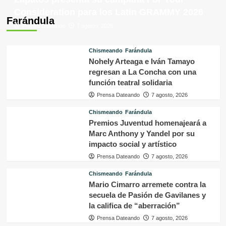
Consideration para los Latin GRAMMY 2026
Farándula
Prensa Dateando
7 agosto, 2026
Chismeando
Farándula
Nohely Arteaga e Iván Tamayo
regresan a La Concha con una
función teatral solidaria
Prensa Dateando
7 agosto, 2026
Chismeando
Farándula
Premios Juventud homenajeará a
Marc Anthony y Yandel por su
impacto social y artístico
Prensa Dateando
7 agosto, 2026
Chismeando
Farándula
Mario Cimarro arremete contra la
secuela de Pasión de Gavilanes y
la califica de “aberración”
Prensa Dateando
7 agosto, 2026