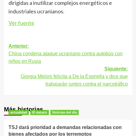
dirigidas a inutilizar complejos energéticos e
industriales ucranianos.
Ver fuente
Navegación
Anterior:
China condena ataque ucraniano contra autobús con
de
niños en Rusia
entradas
Siguiente:
Giorgia Meloni felicita a De la Espriella y dice que
trabajarán juntos contra el narcotráfico
Más historias
actualidad
El datazo
Noticias del día
TSJ dará prioridad a demandas relacionadas con
bienes afectados por los terremotos