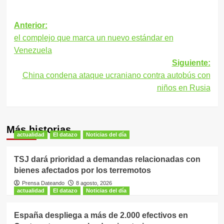
Navegación
Anterior:
el complejo que marca un nuevo estándar en
de
Venezuela
entradas
Siguiente:
China condena ataque ucraniano contra autobús con
niños en Rusia
Más historias
actualidad
El datazo
Noticias del día
TSJ dará prioridad a demandas relacionadas con
bienes afectados por los terremotos
Prensa Dateando
8 agosto, 2026
actualidad
El datazo
Noticias del día
España despliega a más de 2.000 efectivos en