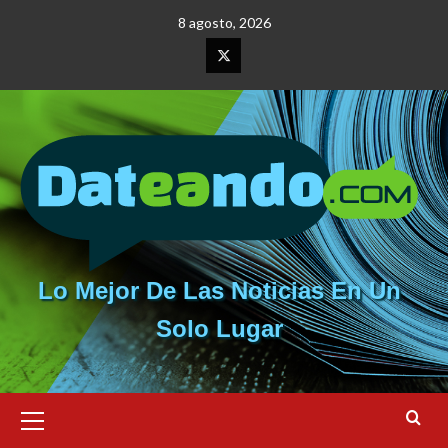
Saltar
8 agosto, 2026
al
contenido
Elemento
del
menú
Lo Mejor De Las Noticias En Un
Solo Lugar
Menú
primario