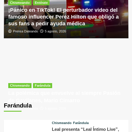
Chismeando
Entérate
¡Pánico en TikTok! El perturbador video del
famoso influencer Perez Hilton que obligó a
sus fans a pedir ayuda médica
Prensa Dateando
5 agosto, 2026
Chismeando
Farándula
La polémica que envuelve al siempre Pasión
de Gavilanes, Mario Cimarro
Farándula
Prensa Dateando
5 agosto, 2026
Chismeando
Farándula
Leal presenta “Leal Íntimo Live”,