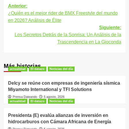
Navegación
Anterior:
¿Quién es el mejor rider de BMX Freestyle del mundo
de
en 2026? Análisis de Élite
entradas
Siguiente:
Los Secretos Detrás de la Sonrisa: Un Análisis de la
Trascendencia en La Gioconda
Más historias
actualidad
El datazo
Noticias del día
Delcy se reúne con empresas de ingeniería sísmica
Miyamoto International y TFI Solutions
Prensa Dateando
5 agosto, 2026
actualidad
El datazo
Noticias del día
Presidenta (E) evalúa alianzas de inversión en
hidrocarburos con Cámara Africana de Energía
Prensa Dateando
5 agosto, 2026