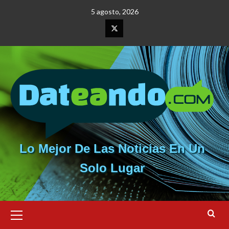
Saltar
5 agosto, 2026
al
contenido
Elemento
del
menú
Lo Mejor De Las Noticias En Un
Solo Lugar
Menú
primario