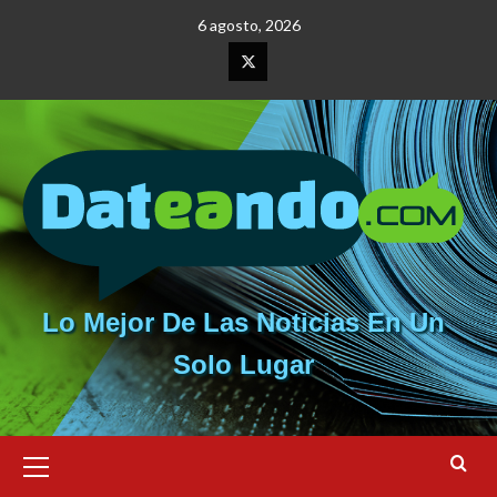
Saltar
6 agosto, 2026
al
contenido
Elemento
del
menú
Lo Mejor De Las Noticias En Un
Solo Lugar
Menú
primario