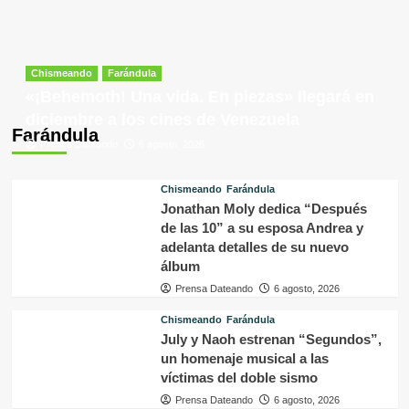
Chismeando
Farándula
«¡Behemoth! Una vida. En piezas» llegará en
diciembre a los cines de Venezuela
Farándula
Prensa Dateando
6 agosto, 2026
Chismeando
Farándula
Jonathan Moly dedica “Después
de las 10” a su esposa Andrea y
adelanta detalles de su nuevo
álbum
Prensa Dateando
6 agosto, 2026
Chismeando
Farándula
July y Naoh estrenan “Segundos”,
un homenaje musical a las
víctimas del doble sismo
Prensa Dateando
6 agosto, 2026