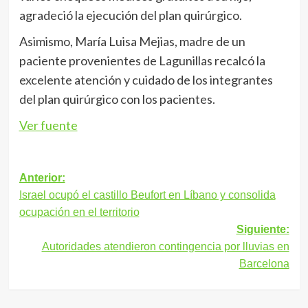
agradeció la ejecución del plan quirúrgico.
Asimismo, María Luisa Mejias, madre de un
paciente provenientes de Lagunillas recalcó la
excelente atención y cuidado de los integrantes
del plan quirúrgico con los pacientes.
Ver fuente
Navegación
Anterior:
Israel ocupó el castillo Beufort en Líbano y consolida
de
ocupación en el territorio
entradas
Siguiente:
Autoridades atendieron contingencia por lluvias en
Barcelona