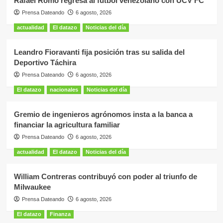
Rafael Romo regresa al fútbol venezolano con UCV FC
Prensa Dateando
6 agosto, 2026
actualidad
El datazo
Noticias del día
Leandro Fioravanti fija posición tras su salida del
Deportivo Táchira
Prensa Dateando
6 agosto, 2026
El datazo
nacionales
Noticias del día
Gremio de ingenieros agrónomos insta a la banca a
financiar la agricultura familiar
Prensa Dateando
6 agosto, 2026
actualidad
El datazo
Noticias del día
William Contreras contribuyó con poder al triunfo de
Milwaukee
Prensa Dateando
6 agosto, 2026
El datazo
Finanza