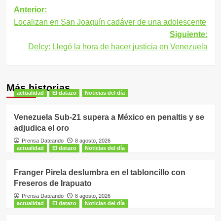
Navegación
Anterior:
Localizan en San Joaquín cadáver de una adolescente
de
Siguiente:
entradas
Delcy: Llegó la hora de hacer justicia en Venezuela
Más historias
actualidad
El datazo
Noticias del día
Venezuela Sub-21 supera a México en penaltis y se
adjudica el oro
Prensa Dateando
8 agosto, 2026
actualidad
El datazo
Noticias del día
Franger Pirela deslumbra en el tabloncillo con
Freseros de Irapuato
Prensa Dateando
8 agosto, 2026
actualidad
El datazo
Noticias del día