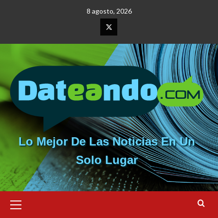
Saltar
8 agosto, 2026
al
contenido
Elemento
del
menú
Lo Mejor De Las Noticias En Un
Solo Lugar
Menú
primario