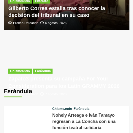
Chismeando
Entérate
Gilberto Correa estalla tras conocer la
decisión del tribunal en su caso
Prensa Dateando
6 agosto, 2026
Chismeando
Farándula
Zapato3 presenta su campaña For Your
Consideration para los Latin GRAMMY 2026
Farándula
Prensa Dateando
7 agosto, 2026
Chismeando
Farándula
Nohely Arteaga e Iván Tamayo
regresan a La Concha con una
función teatral solidaria