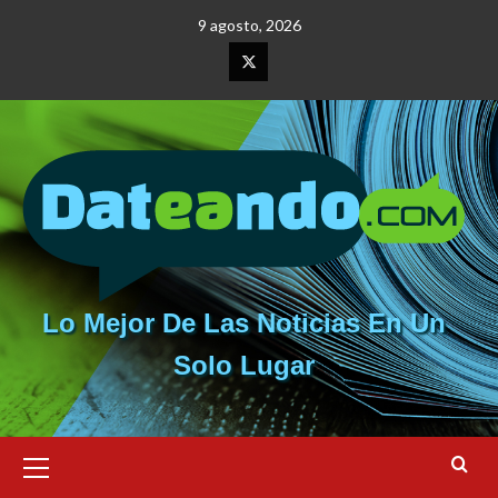
Saltar
9 agosto, 2026
al
contenido
Elemento
del
menú
Lo Mejor De Las Noticias En Un
Solo Lugar
Menú
primario