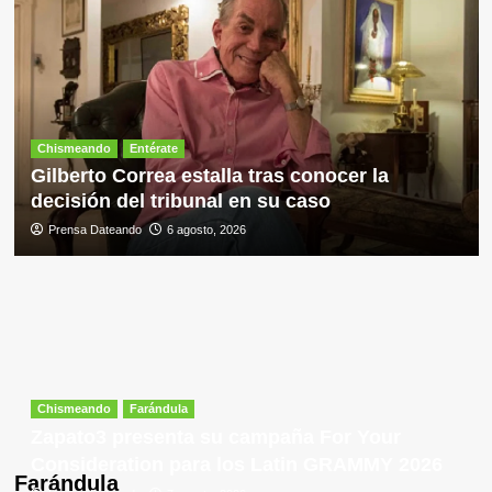
Chismeando
Entérate
Gilberto Correa estalla tras conocer la
decisión del tribunal en su caso
Prensa Dateando
6 agosto, 2026
Chismeando
Farándula
Zapato3 presenta su campaña For Your
Consideration para los Latin GRAMMY 2026
Farándula