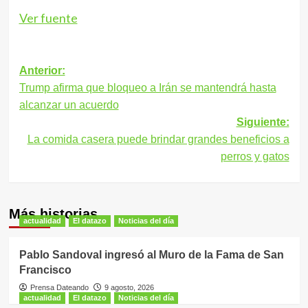
Ver fuente
Navegación
Anterior:
Trump afirma que bloqueo a Irán se mantendrá hasta
de
alcanzar un acuerdo
entradas
Siguiente:
La comida casera puede brindar grandes beneficios a
perros y gatos
Más historias
actualidad
El datazo
Noticias del día
Pablo Sandoval ingresó al Muro de la Fama de San
Francisco
Prensa Dateando
9 agosto, 2026
actualidad
El datazo
Noticias del día