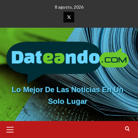
Saltar
8 agosto, 2026
al
contenido
Elemento
del
menú
Lo Mejor De Las Noticias En Un
Solo Lugar
Menú
primario