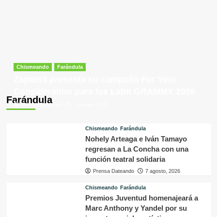
Chismeando
Farándula
Zapato3 presenta su campaña For Your
Consideration para los Latin GRAMMY 2026
Farándula
Prensa Dateando
7 agosto, 2026
Chismeando
Farándula
Nohely Arteaga e Iván Tamayo
regresan a La Concha con una
función teatral solidaria
Prensa Dateando
7 agosto, 2026
Chismeando
Farándula
Premios Juventud homenajeará a
Marc Anthony y Yandel por su