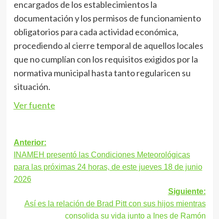
encargados de los establecimientos la
documentación y los permisos de funcionamiento
obligatorios para cada actividad económica,
procediendo al cierre temporal de aquellos locales
que no cumplían con los requisitos exigidos por la
normativa municipal hasta tanto regularicen su
situación.
Ver fuente
Navegación
Anterior:
INAMEH presentó las Condiciones Meteorológicas
de
para las próximas 24 horas, de este jueves 18 de junio
entradas
2026
Siguiente:
Así es la relación de Brad Pitt con sus hijos mientras
consolida su vida junto a Ines de Ramón