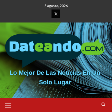
Saltar
8 agosto, 2026
al
contenido
Elemento
del
menú
Lo Mejor De Las Noticias En Un
Solo Lugar
Menú
primario