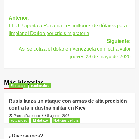
Navegación
Anterior:
EEUU aporta a Panamá tres millones de dólares para
de
limpiar el Darién por crisis migratoria
entradas
Siguiente:
Así se cotiza el dólar en Venezuela con fecha valor
jueves 28 de mayo de 2026
Más historias
El datazo
nacionales
Rusia lanza un ataque con armas de alta precisión
contra la industria militar en Kiev
Prensa Dateando
8 agosto, 2026
actualidad
El datazo
Noticias del día
¿Diversiones?