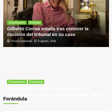
Chismeando
Entérate
Gilberto Correa estalla tras conocer la
decisión del tribunal en su caso
Prensa Dateando
6 agosto, 2026
Chismeando
Farándula
Zapato3 presenta su campaña For Your
Consideration para los Latin GRAMMY 2026
Farándula
Prensa Dateando
7 agosto, 2026