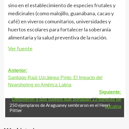
sino en el establecimiento de especies frutales y
medicinales (como malojillo, guanábana, cacao y
café) en viveros comunitarios, universidades y
huertos escolares para fortalecer la soberanía
alimentaria y la salud preventiva de la nación.
Ver fuente
Navegación
Anterior:
Santiago Raúl Uzcátegui Pinto: El Impacto del
de
Nearshoring en América Latina
entradas
Siguiente:
Detuvieron a dos sujetos que portaban 13 panelas de
250 ejemplares de Araguaney sembraron en el Henri
cocaína
Pittier