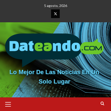
Saltar
5 agosto, 2026
al
contenido
Elemento
del
menú
Lo Mejor De Las Noticias En Un
Solo Lugar
Menú
primario