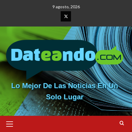
Saltar
9 agosto, 2026
al
contenido
Elemento
del
menú
Lo Mejor De Las Noticias En Un
Solo Lugar
Menú
primario