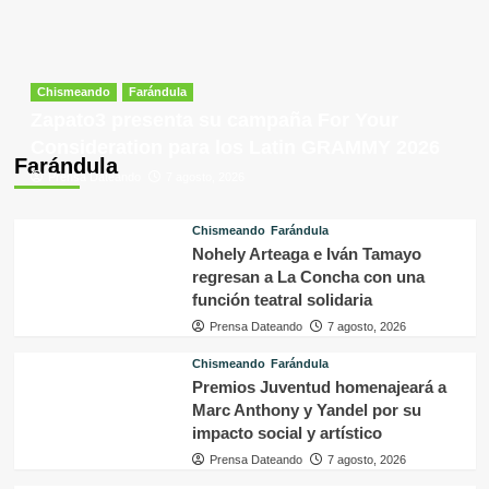
Chismeando
Farándula
Zapato3 presenta su campaña For Your
Consideration para los Latin GRAMMY 2026
Farándula
Prensa Dateando
7 agosto, 2026
Chismeando
Farándula
Nohely Arteaga e Iván Tamayo
regresan a La Concha con una
función teatral solidaria
Prensa Dateando
7 agosto, 2026
Chismeando
Farándula
Premios Juventud homenajeará a
Marc Anthony y Yandel por su
impacto social y artístico
Prensa Dateando
7 agosto, 2026