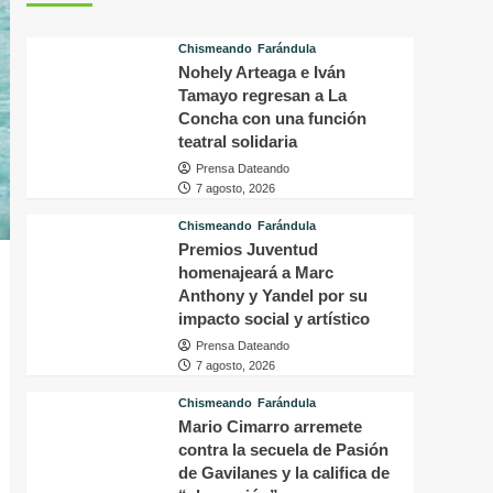
tras
p
conocer
v
Chismeando
Farándula
la
d
Nohely Arteaga e Iván
decisión
f
del
Tamayo regresan a La
i
tribunal
P
Concha con una función
en
H
teatral solidaria
su
q
Prensa Dateando
caso
o
7 agosto, 2026
a
s
Chismeando
Farándula
f
Premios Juventud
a
homenajeará a Marc
p
Anthony y Yandel por su
a
impacto social y artístico
m
Prensa Dateando
7 agosto, 2026
Chismeando
Farándula
Mario Cimarro arremete
contra la secuela de Pasión
de Gavilanes y la califica de