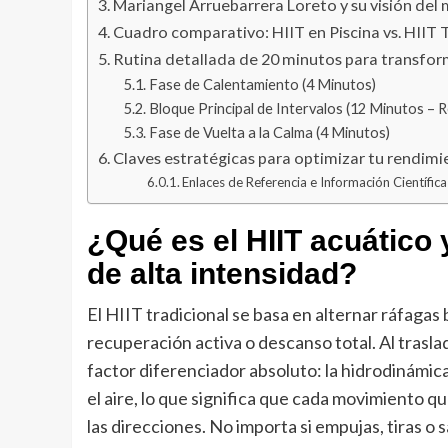
Mariangel Arruebarrera Loreto y su visión del
Cuadro comparativo: HIIT en Piscina vs. HIIT 
Rutina detallada de 20 minutos para transfor
Fase de Calentamiento (4 Minutos)
Bloque Principal de Intervalos (12 Minutos – Re
Fase de Vuelta a la Calma (4 Minutos)
Claves estratégicas para optimizar tu rendim
Enlaces de Referencia e Información Científica
¿Qué es el HIIT acuático 
de alta intensidad?
El HIIT tradicional se basa en alternar ráfag
recuperación activa o descanso total. Al trasla
factor diferenciador absoluto: la hidrodinámi
el aire, lo que significa que cada movimiento q
las direcciones. No importa si empujas, tiras o