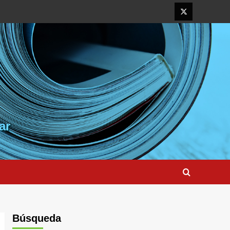
Elemento
del
menú
ar
Búsqueda