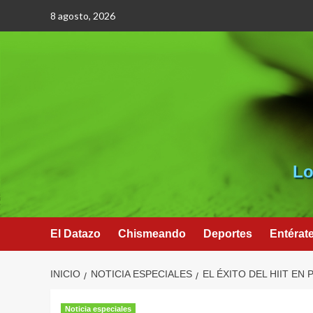
Saltar
8 agosto, 2026
al
contenido
Lo
El Datazo
Chismeando
Deportes
Entérat
INICIO
NOTICIA ESPECIALES
EL ÉXITO DEL HIIT EN
Noticia especiales