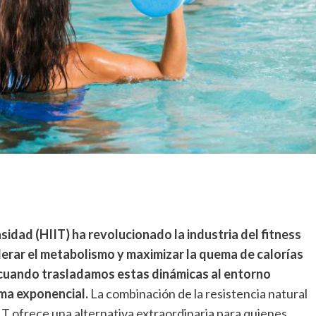
y
detalles
de
su
nuevo
estilo
sidad (HIIT) ha revolucionado la industria del fitness
erar el metabolismo y maximizar la quema de calorías
 cuando trasladamos estas dinámicas al entorno
rma exponencial.
La combinación de la resistencia natural
IT ofrece una alternativa extraordinaria para quienes