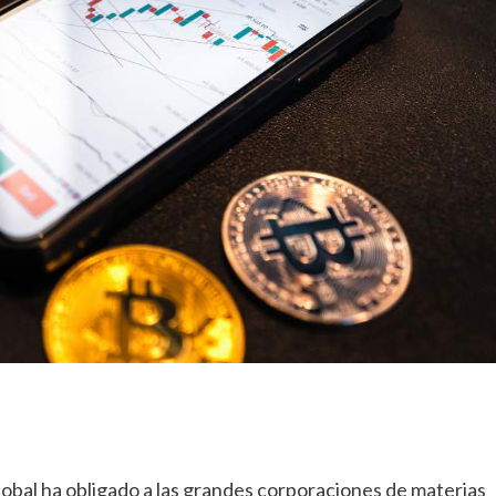
y
detalles
de
su
nuevo
estilo
obal ha obligado a las grandes corporaciones de materias