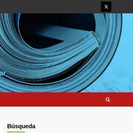
Elemento
del
menú
ar
Búsqueda