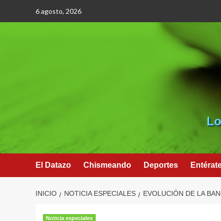
Saltar
6 agosto, 2026
al
contenido
Lo
El Datazo
Chismeando
Deportes
Entérat
INICIO
NOTICIA ESPECIALES
EVOLUCIÓN DE LA BAN
Noticia especiales