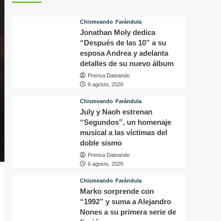
tras
p
conocer
v
Chismeando
Farándula
la
d
Jonathan Moly dedica
decisión
f
del
“Después de las 10” a su
i
tribunal
P
esposa Andrea y adelanta
en
H
detalles de su nuevo álbum
su
q
Prensa Dateando
caso
o
6 agosto, 2026
a
s
Chismeando
Farándula
f
July y Naoh estrenan
a
“Segundos”, un homenaje
p
musical a las víctimas del
a
doble sismo
m
Prensa Dateando
6 agosto, 2026
Chismeando
Farándula
Marko sorprende con
“1992” y suma a Alejandro
Nones a su primera serie de