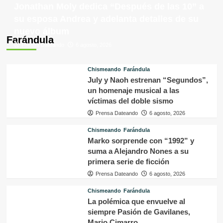
Jonathan Moly dedica “Después de las 10” a
su esposa Andrea y adelanta detalles de su
nuevo álbum
Farándula
Prensa Dateando
6 agosto, 2026
Chismeando
Farándula
July y Naoh estrenan “Segundos”,
un homenaje musical a las
víctimas del doble sismo
Prensa Dateando
6 agosto, 2026
Chismeando
Farándula
Marko sorprende con “1992” y
suma a Alejandro Nones a su
primera serie de ficción
Prensa Dateando
6 agosto, 2026
Chismeando
Farándula
La polémica que envuelve al
siempre Pasión de Gavilanes,
Mario Cimarro