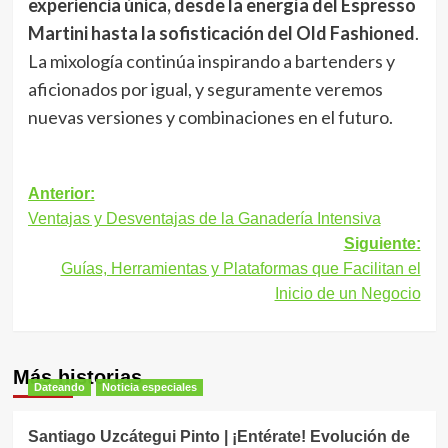
experiencia única, desde la energía del Espresso
Martini hasta la sofisticación del Old Fashioned
.
La mixología continúa inspirando a bartenders y
aficionados por igual, y seguramente veremos
nuevas versiones y combinaciones en el futuro.
Navegación
Anterior:
Ventajas y Desventajas de la Ganadería Intensiva
de
Siguiente:
entradas
Guías, Herramientas y Plataformas que Facilitan el
Inicio de un Negocio
Más historias
Dateando
Noticia especiales
Santiago Uzcátegui Pinto | ¡Entérate! Evolución de