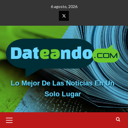
Saltar
6 agosto, 2026
al
contenido
Elemento
del
menú
Lo Mejor De Las Noticias En Un
Solo Lugar
Menú
primario