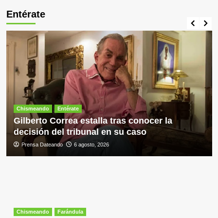
Entérate
Chismeando
Entérate
Gilberto Correa estalla tras conocer la
decisión del tribunal en su caso
Prensa Dateando
6 agosto, 2026
Chismeando
Farándula