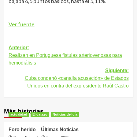
bajaba 6,5 puntos básicos, hasta el 5,11%.
Ver fuente
Navegación
Anterior:
Realizan en Portuguesa fístulas arteriovenosas para
de
hemodiálisis
entradas
Siguiente:
Cuba condenó «canalla acusación» de Estados
Unidos en contra del expresidente Raúl Castro
Más historias
actualidad
El datazo
Noticias del día
Foro herido – Últimas Noticias