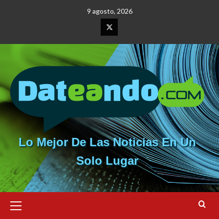
Saltar
9 agosto, 2026
al
contenido
Elemento
del
menú
Lo Mejor De Las Noticias En Un
Solo Lugar
Menú
primario