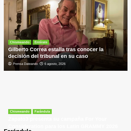
Chismeando
Entérate
Gilberto Correa estalla tras conocer la
decisión del tribunal en su caso
Prensa Dateando
6 agosto, 2026
Chismeando
Farándula
Zapato3 presenta su campaña For Your
Consideration para los Latin GRAMMY 2026