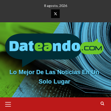
Saltar
8 agosto, 2026
al
contenido
Elemento
del
menú
Lo Mejor De Las Noticias En Un
Solo Lugar
Menú
primario