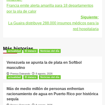
Navegación
Francia emite alerta amarilla para 18 departamentos
de
por la ola de calor
entradas
Siguiente:
La Guaira distribuye 288.000 insumos médicos para la
red hospitalaria
Más historias
actualidad
El datazo
Noticias del día
Venezuela se apunta la de plata en Softbol
masculino
Prensa Dateando
8 agosto, 2026
actualidad
El datazo
Noticias del día
Más de medio millón de personas enfrentan
racionamiento de agua en Puerto Rico por histórica
sequía