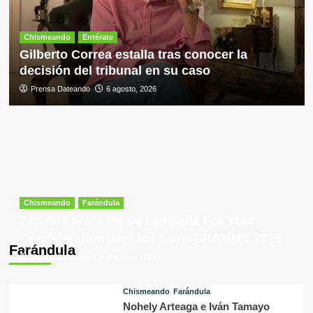
Chismeando
Entérate
Gilberto Correa estalla tras conocer la
decisión del tribunal en su caso
Prensa Dateando
6 agosto, 2026
Chismeando
Farándula
Zapato3 presenta su campaña For Your
Consideration para los Latin GRAMMY 2026
Farándula
Prensa Dateando
7 agosto, 2026
Chismeando
Farándula
Nohely Arteaga e Iván Tamayo