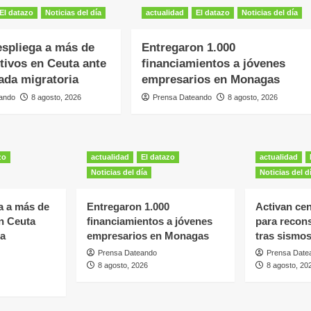
El datazo
Noticias del día
actualidad
El datazo
Noticias del día
spliega a más de
Entregaron 1.000
ctivos en Ceuta ante
financiamientos a jóvenes
ada migratoria
empresarios en Monagas
ando
8 agosto, 2026
Prensa Dateando
8 agosto, 2026
zo
actualidad
El datazo
actualidad
Noticias del día
Noticias del d
a a más de
Entregaron 1.000
Activan ce
en Ceuta
financiamientos a jóvenes
para recons
da
empresarios en Monagas
tras sismos
Prensa Dateando
Prensa Date
8 agosto, 2026
8 agosto, 20