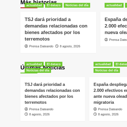
Más historias
actualidad
El datazo
Noticias del día
actualidad
TSJ dará prioridad a
España de
demandas relacionadas con
2.000 efe
bienes afectados por los
nueva ole
terremotos
Prensa Date
Prensa Dateando
8 agosto, 2026
actualidad
El datazo
actualidad
El data
Últimas Noticias
Noticias del día
Noticias del día
TSJ dará prioridad a
España desplieg
demandas relacionadas con
2.000 efectivos 
bienes afectados por los
ante nueva olea
terremotos
migratoria
Prensa Dateando
Prensa Dateando
8 agosto, 2026
8 agosto, 2026