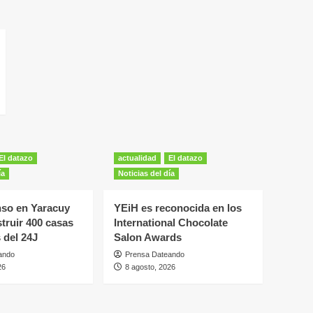
El datazo
actualidad
El datazo
ía
Noticias del día
nso en Yaracuy
YEiH es reconocida en los
truir 400 casas
International Chocolate
 del 24J
Salon Awards
ando
Prensa Dateando
26
8 agosto, 2026