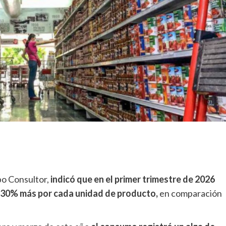
y
detalles
de
su
nuevo
estilo
po Consultor,
indicó que en el primer trimestre de 2026
 30% más por cada unidad de producto,
en comparación