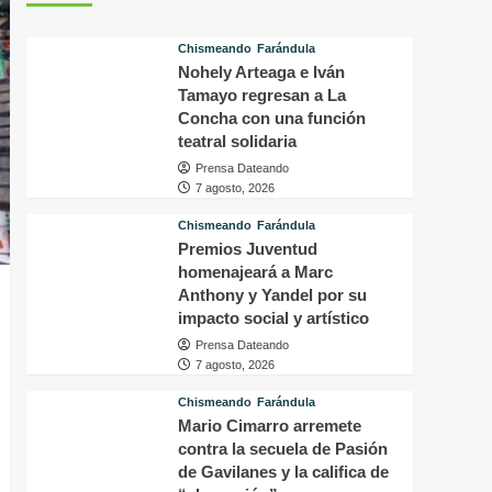
tras
p
conocer
v
Chismeando
Farándula
la
d
Nohely Arteaga e Iván
decisión
f
del
Tamayo regresan a La
i
tribunal
P
Concha con una función
en
H
teatral solidaria
su
q
Prensa Dateando
caso
o
7 agosto, 2026
a
s
Chismeando
Farándula
f
Premios Juventud
a
homenajeará a Marc
p
Anthony y Yandel por su
a
impacto social y artístico
m
Prensa Dateando
7 agosto, 2026
Chismeando
Farándula
Mario Cimarro arremete
contra la secuela de Pasión
de Gavilanes y la califica de