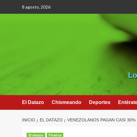
Saltar
8 agosto, 2026
al
contenido
Lo
El Datazo
Chismeando
Deportes
Entérat
INICIO
EL DATAZO
VENEZOLANOS PAGAN CASI 30%
El datazo
Finanza