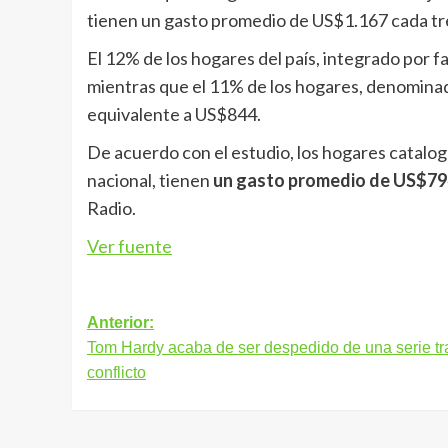
tienen un gasto promedio de US$1.167 cada tr
El 12% de los hogares del país, integrado por f
mientras que el 11% de los hogares, denominad
equivalente a US$844.
De acuerdo con el estudio, los hogares catalo
nacional, tienen
un gasto promedio de US$794
Radio.
Ver fuente
Navegación
Anterior:
Tom Hardy acaba de ser despedido de una serie tr
de
conflicto
entradas