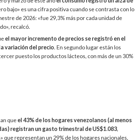
nero y marzo de este año
el consumo registró un alza de
ro bajo» es una cifra positiva cuando se contrasta con lo
mestre de 2026: «fue 29,3% más por cada unidad de
do», recalcó.
ue
el mayor incremento de precios se registró en el
a variación del precio
. En segundo lugar están los
tercer puesto los productos lácteos, con más de un 30%
tan que
el 43% de los hogares venezolanos (al menos
das) registran un gasto trimestral de US$1.083
,
s» que representan un 29% de los hogares nacionales,