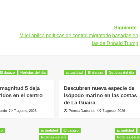
Siguiente:
Milei aplica políticas de control migratorio basadas en
las de Donald Trump
El datazo
Noticias del día
actualidad
El datazo
Noticias del día
magnitud 5 deja
Descubren nueva especie de
ridos en el centro
isópodo marino en las costas
de La Guaira
ando
7 agosto, 2026
Prensa Dateando
7 agosto, 2026
zo
actualidad
El datazo
actualidad
Noticias del día
Noticias del d