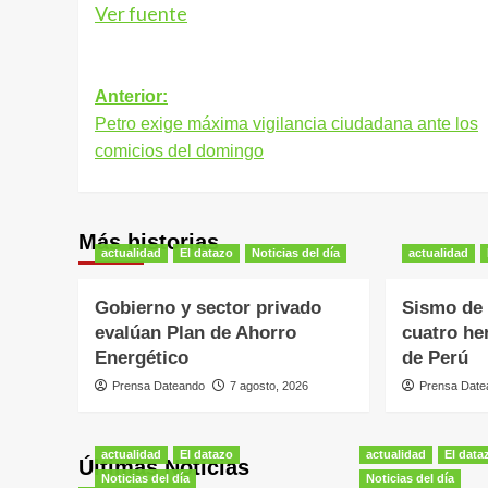
Ver fuente
Navegación
Anterior:
Petro exige máxima vigilancia ciudadana ante los
de
comicios del domingo
entradas
Más historias
actualidad
El datazo
Noticias del día
actualidad
Gobierno y sector privado
Sismo de 
evalúan Plan de Ahorro
cuatro he
Energético
de Perú
Prensa Dateando
7 agosto, 2026
Prensa Date
actualidad
El datazo
actualidad
El data
Últimas Noticias
Noticias del día
Noticias del día