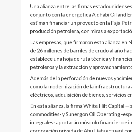
Una alianza entre las firmas estadounidenses
conjunto con la energética Aldhabi Oil and
estiman financiar un proyecto en la Faja Petro
producción petrolera, con miras a exportació
Las empresas, que firmaron esta alianza en 
de 26 millones de barriles de crudo al año ha
establece una hoja de ruta técnica y financie
petroleros y la extracción y aprovechamiento
Además de la perforación de nuevos yacimient
como la modernización de la infraestructura a
eléctricos, adquisición de bienes, servicios cr
En esta alianza, la firma White Hilt Capital 
commodities- y Sunergon Oil Operating -espe
integrales- aportarán músculo financiero e in
corporación privada de Abu Dabi actuará como