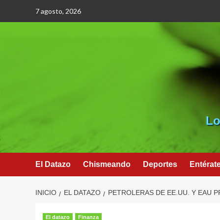
Saltar
7 agosto, 2026
al
contenido
Lo
El Datazo
Chismeando
Deportes
Entérat
INICIO
EL DATAZO
PETROLERAS DE EE.UU. Y EAU P
El datazo
Finanza