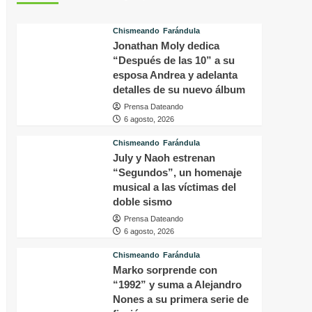
tras
p
conocer
v
Chismeando
Farándula
la
d
Jonathan Moly dedica
decisión
f
del
“Después de las 10” a su
i
tribunal
P
esposa Andrea y adelanta
en
H
detalles de su nuevo álbum
su
q
Prensa Dateando
caso
o
6 agosto, 2026
a
s
Chismeando
Farándula
f
July y Naoh estrenan
a
“Segundos”, un homenaje
p
musical a las víctimas del
a
doble sismo
m
Prensa Dateando
6 agosto, 2026
Chismeando
Farándula
Marko sorprende con
“1992” y suma a Alejandro
Nones a su primera serie de