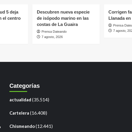
ud 5 deja
Descubren nueva especie
Corrigen fa
n el centro
de isópodo marino en las
Llanada en
costas de La Guaira
Prensa Date
7 agosto, 20
Prensa Dateando
7 agosto, 2026
Categorías
(35.514)
actualidad
(16.408)
Cartelera
(12.441)
Chismeando
o