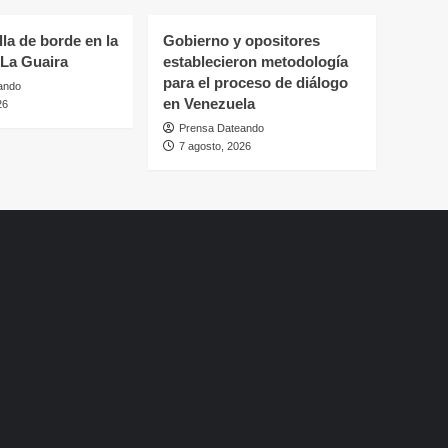
lla de borde en la
Gobierno y opositores
 La Guaira
establecieron metodología
para el proceso de diálogo
ando
en Venezuela
26
Prensa Dateando
7 agosto, 2026