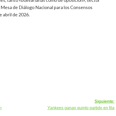
es, tanto «bolivarianas como de oposición», sector
de Mesa de Diálogo Nacional para los Consensos
e abril de 2026.
Siguiente:
n
Yankees ganan quinto partido en fila