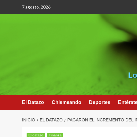
Saltar
7 agosto, 2026
al
contenido
Lo
El Datazo
Chismeando
Deportes
Entérat
INICIO
EL DATAZO
PAGARON EL INCREMENTO DEL I
El datazo
Finanza