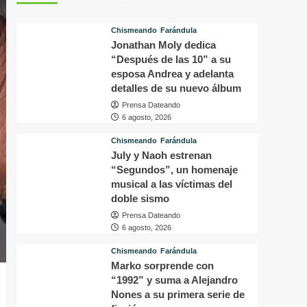
tras
p
conocer
v
Chismeando
Farándula
la
d
Jonathan Moly dedica
decisión
f
del
“Después de las 10” a su
i
tribunal
P
esposa Andrea y adelanta
en
H
detalles de su nuevo álbum
su
q
Prensa Dateando
caso
o
6 agosto, 2026
a
s
Chismeando
Farándula
f
July y Naoh estrenan
a
“Segundos”, un homenaje
p
musical a las víctimas del
a
doble sismo
m
Prensa Dateando
6 agosto, 2026
Chismeando
Farándula
Marko sorprende con
“1992” y suma a Alejandro
Nones a su primera serie de