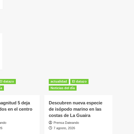
El datazo
actualidad
El datazo
ía
Noticias del día
agnitud 5 deja
Descubren nueva especie
dos en el centro
de isópodo marino en las
costas de La Guaira
ando
Prensa Dateando
26
7 agosto, 2026