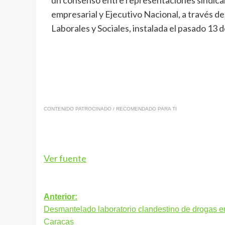
un consenso entre representaciones sindical
empresarial y Ejecutivo Nacional, a través 
Laborales y Sociales, instalada el pasado 13 d
CONTENIDO PATROCINADO / RECOMENDADO PARA TI
Ver fuente
Navegación
Anterior:
Desmantelado laboratorio clandestino de drogas e
de
Caracas