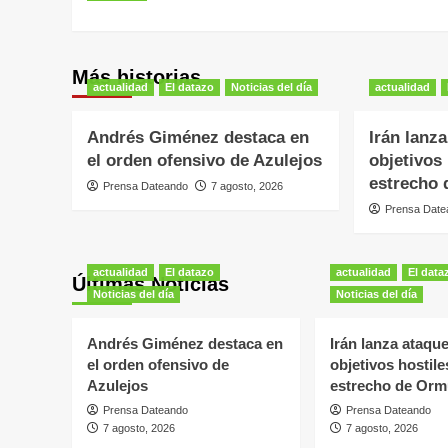
entradas
Más historias
actualidad
El datazo
Noticias del día
actualidad
Andrés Giménez destaca en
Irán lanz
el orden ofensivo de Azulejos
objetivos 
estrecho
Prensa Dateando
7 agosto, 2026
Prensa Date
actualidad
El datazo
actualidad
El data
Últimas Noticias
Noticias del día
Noticias del día
Andrés Giménez destaca en
Irán lanza ataqu
el orden ofensivo de
objetivos hostile
Azulejos
estrecho de Or
Prensa Dateando
Prensa Dateando
7 agosto, 2026
7 agosto, 2026