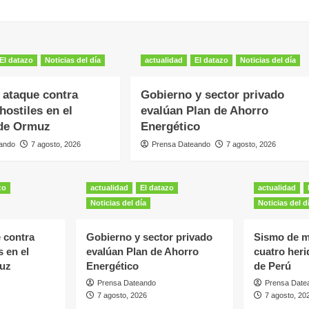
El datazo
Noticias del día
actualidad
El datazo
Noticias del día
a ataque contra
Gobierno y sector privado
hostiles en el
evalúan Plan de Ahorro
 de Ormuz
Energético
ando
7 agosto, 2026
Prensa Dateando
7 agosto, 2026
zo
actualidad
El datazo
actualidad
Noticias del día
Noticias del d
e contra
Gobierno y sector privado
Sismo de m
s en el
evalúan Plan de Ahorro
cuatro heri
muz
Energético
de Perú
Prensa Dateando
Prensa Date
7 agosto, 2026
7 agosto, 20