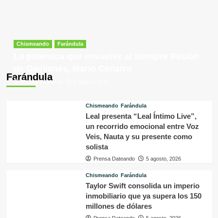
Chismeando
Farándula
La polémica que envuelve al siempre Pasión
de Gavilanes, Mario Cimarro
Farándula
Prensa Dateando
5 agosto, 2026
Chismeando
Farándula
Leal presenta “Leal Íntimo Live”,
un recorrido emocional entre Voz
Veis, Nauta y su presente como
solista
Prensa Dateando
5 agosto, 2026
Chismeando
Farándula
Taylor Swift consolida un imperio
inmobiliario que ya supera los 150
millones de dólares