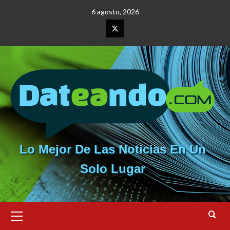
Saltar
6 agosto, 2026
al
contenido
Elemento
del
menú
Lo Mejor De Las Noticias En Un
Solo Lugar
Menú
primario