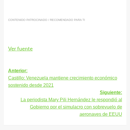
CONTENIDO PATROCINADO / RECOMENDADO PARA TI
Ver fuente
Navegación
Anterior:
Castillo: Venezuela mantiene crecimiento económico
de
sostenido desde 2021
entradas
Siguiente:
La periodista Mary Pili Hernández le respondió al
Gobierno por el simulacro con sobrevuelo de
aeronaves de EEUU